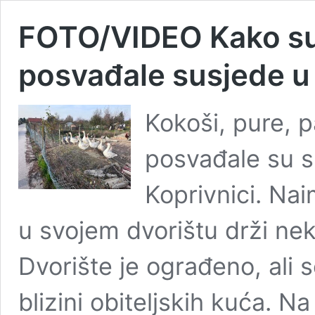
FOTO/VIDEO Kako su 
posvađale susjede u 
Kokoši, pure, 
posvađale su su
Koprivnici. Na
u svojem dvorištu drži nek
Dvorište je ograđeno, ali 
blizini obiteljskih kuća. N