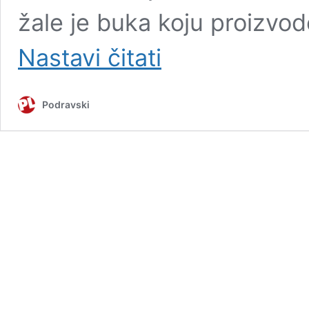
žale je buka koju proizvo
FOTO/VIDEO
Nastavi čitati
Kako
su
guske,
Podravski
patke
i
kokoši
posvađale
susjede
u
Goričkoj
ulici