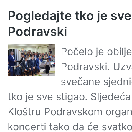
Pogledajte tko je sve
Podravski
Počelo je obil
Podravski. Uzva
svečane sjednic
tko je sve stigao. Sljedeća
Kloštru Podravskom organi
koncerti tako da će svatk