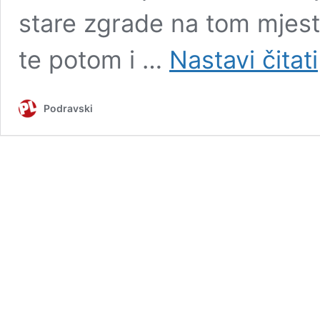
stare zgrade na tom mjestu
te potom i …
Nastavi čitati
Podravski
i