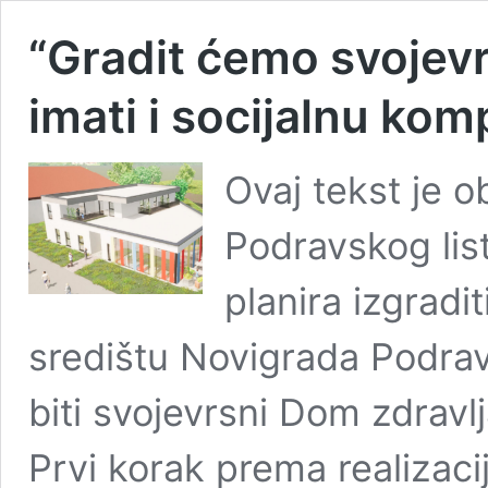
“Gradit ćemo svojevr
imati i socijalnu ko
Ovaj tekst je o
Podravskog lis
planira izgrad
središtu Novigrada Podra
biti svojevrsni Dom zdrav
Prvi korak prema realizacij