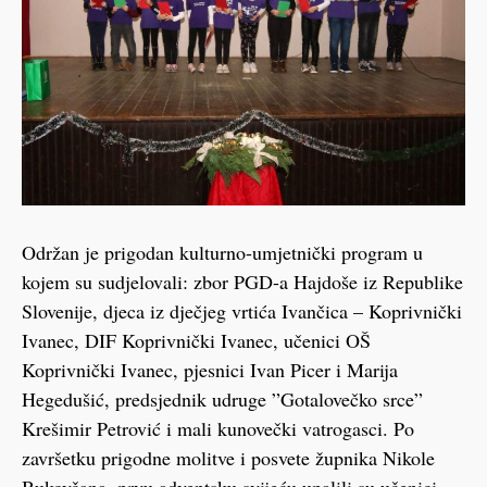
Održan je prigodan kulturno-umjetnički program u
kojem su sudjelovali: zbor PGD-a Hajdoše iz Republike
Slovenije, djeca iz dječjeg vrtića Ivančica – Koprivnički
Ivanec, DIF Koprivnički Ivanec, učenici OŠ
Koprivnički Ivanec, pjesnici Ivan Picer i Marija
Hegedušić, predsjednik udruge ”Gotalovečko srce”
Krešimir Petrović i mali kunovečki vatrogasci. Po
završetku prigodne molitve i posvete župnika Nikole
Bukovčana, prvu adventsku svijeću upalili su učenici