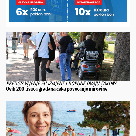
KOD OBITELJI PAŠICA
Hlad, Drava i fini gulaš isprobani su recept za dobro
raspoloženje
PREDSTAVLJENJE SU IZMJENE I DOPUNE DVAJU ZAKONA
Ovih 200 tisuća građana čeka povećanje mirovine