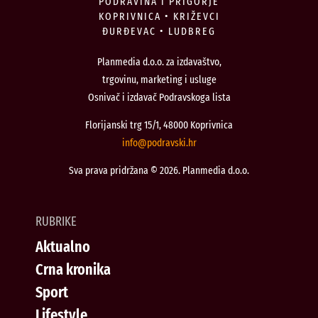
PODRAVINA I PRIGORJE
KOPRIVNICA • KRIŽEVCI
ĐURĐEVAC • LUDBREG
Planmedia d.o.o. za izdavaštvo,
trgovinu, marketing i usluge
Osnivač i izdavač Podravskoga lista
Florijanski trg 15/1, 48000 Koprivnica
@ofni
rh.iksvardop
Sva prava pridržana © 2026. Planmedia d.o.o.
RUBRIKE
Aktualno
Crna kronika
Sport
Lifestyle