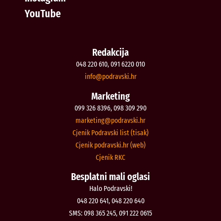
YouTube
Redakcija
048 220 610, 091 6220 010
@ofni
rh.iksvardop
Marketing
099 326 8396, 098 309 290
@gnitekram
rh.iksvardop
Cjenik Podravski list (tisak)
Cjenik podravski.hr (web)
Cjenik RKC
Besplatni mali oglasi
Halo Podravski!
048 220 641, 048 220 640
SMS: 098 365 245, 091 222 0615