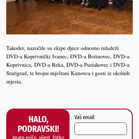
Također, nazočile su ekipe djece odnosno mladeži
DVD-a Koprivnički Ivanec, DVD-a Botinovec, DVD-a
Koprivnica, DVD-a Reka, DVD-a Pustakovec i DVD-a
Starigrad, te brojni mještani Kunovca i gosti iz okolnih
mjesta.
HALO,
Vaš email
PODRAVSKI!
Imate priču, vijest, fotku