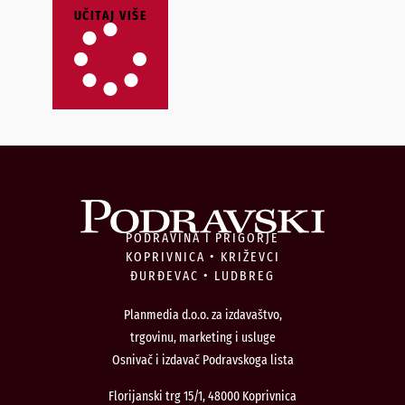
UČITAJ VIŠE
PODRAVINA I PRIGORJE
KOPRIVNICA • KRIŽEVCI
ĐURĐEVAC • LUDBREG
Planmedia d.o.o. za izdavaštvo,
trgovinu, marketing i usluge
Osnivač i izdavač Podravskoga lista
Florijanski trg 15/1, 48000 Koprivnica