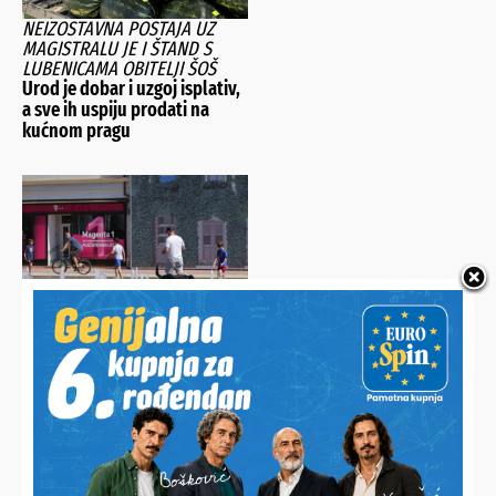
NEIZOSTAVNA POSTAJA UZ
MAGISTRALU JE I ŠTAND S
LUBENICAMA OBITELJI ŠOŠ
Urod je dobar i uzgoj isplativ,
a sve ih uspiju prodati na
kućnom pragu
IZ KOPRIVNIČKIH VODA
POTVRDILI
Opskrba za sada sigurna,
ponašajte se odgovorno: “Ne
trošite vodu na vrtove, pranje
vozila i bazene!”