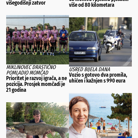
višegodišnji zatvor
više od 80 kilometara
MIKLINOVEC DRASTIČNO
USRED BIJELA DANA
POMLADIO MOMČAD
Vozio s gotovo dva promila,
Prioritet je razvoj igrača, a ne
uhićen i kažnjen s 990 eura
pozicija. Prosjek momčadi je
21 godina