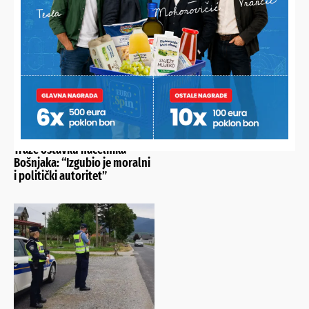
HDZ SVETI IVAN ŽABNO
REAGIRAO
Traže ostavku načelnika
Bošnjaka: “Izgubio je moralni
i politički autoritet”