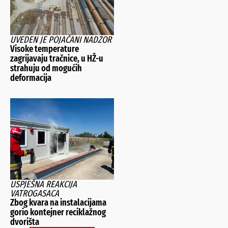
UVEDEN JE POJAČANI NADZOR
Visoke temperature
zagrijavaju tračnice, u HŽ-u
strahuju od mogućih
deformacija
USPJEŠNA REAKCIJA
VATROGASACA
Zbog kvara na instalacijama
gorio kontejner reciklažnog
dvorišta