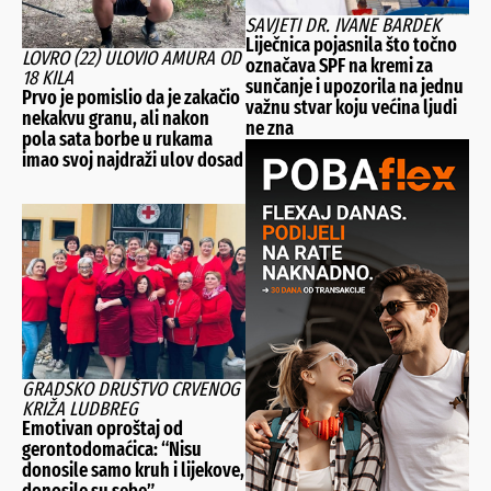
SAVJETI DR. IVANE BARDEK
Liječnica pojasnila što točno
LOVRO (22) ULOVIO AMURA OD
označava SPF na kremi za
18 KILA
sunčanje i upozorila na jednu
Prvo je pomislio da je zakačio
važnu stvar koju većina ljudi
nekakvu granu, ali nakon
ne zna
pola sata borbe u rukama
imao svoj najdraži ulov dosad
GRADSKO DRUŠTVO CRVENOG
KRIŽA LUDBREG
Emotivan oproštaj od
gerontodomaćica: “Nisu
donosile samo kruh i lijekove,