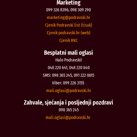
Marketing
099 326 8396, 098 309 290
@gnitekram
rh.iksvardop
Cjenik Podravski list (tisak)
Cjenik podravski.hr (web)
Cjenik RKC
Besplatni mali oglasi
Halo Podravski!
048 220 641, 048 220 640
SMS: 098 365 245, 091 222 0615
Viber: 099 226 3155
@isalgo.ilam
rh.iksvardop
Zahvale, sjećanja i posljednji pozdravi
098 365 245
@isalgo.ilam
rh.iksvardop