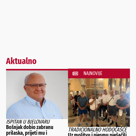
Aktualno
NAJNOVIJE
ISPITAN U BJELOVARU
Bošnjak dobio zabranu
TRADICIONALNO HODOČAŠĆE
prilaska, prijeti mu i
Uz molitvu i pjesmu pješačili