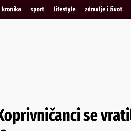
 kronika
sport
lifestyle
zdravlje i život
privničanci se vratil