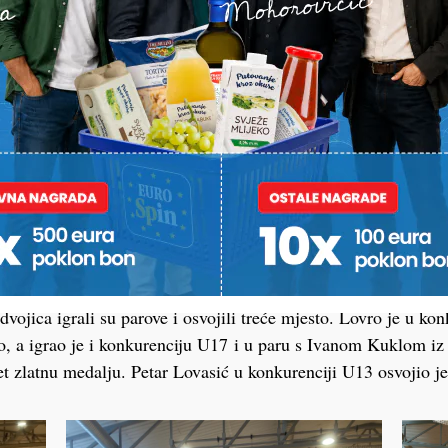
kog Badminton kluba nastupili su u trećem kolu HK u badmi
i zapažene rezultate. Četvero natjecatelja vratilo se kući s o
ek u konkurenciji U11 osvojila je prvo mjesto i uzela zlatnu 
j je konkurenciji, ali za dječake, osvojio četvrto mjesto. Lovr
svojio je prvo mjesto i zlatnu medalju, dok je Filip Kos u isto
vojica igrali su parove i osvojili treće mjesto. Lovro je u ko
to, a igrao je i konkurenciju U17 i u paru s Ivanom Kuklom i
 zlatnu medalju. Petar Lovasić u konkurenciji U13 osvojio j