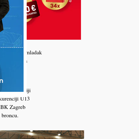
ntonu za podmladak
svojenih osam
medalju.
o Matovina u
j konkurenciji
nkurenciji U13
z BK Zagreb
e broncu.