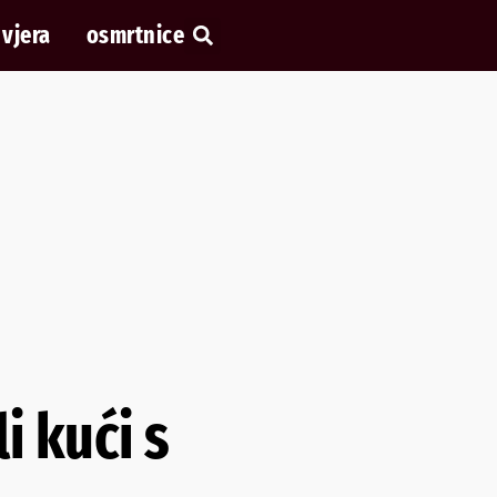
vjera
osmrtnice
i kući s