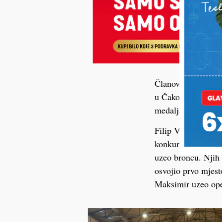
Članovi koprivnič
u Čakovcu i postigl
medalja. Lara Tomj
Filip Vedriš u isto
konkurenciji U15 o
uzeo broncu. Njih d
osvojio prvo mjes
Maksimir uzeo opet