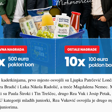
, Lea Mesarek osvojila je prvo, a Bartol Patrčević Lončarić
kadetkinjama, prvo mjesto osvojili su Ljupka Patrčević Lonča
ra Bradić i Luka Nikola Radolić, a treće Magdalena Nemec.
li su Paula Široki i Tin Treščec, drugo Rea Vuk i Josip Petak,
 kategoriji mlađih juniorki, Rea Vuković osvojila je drugo m
juniorima.