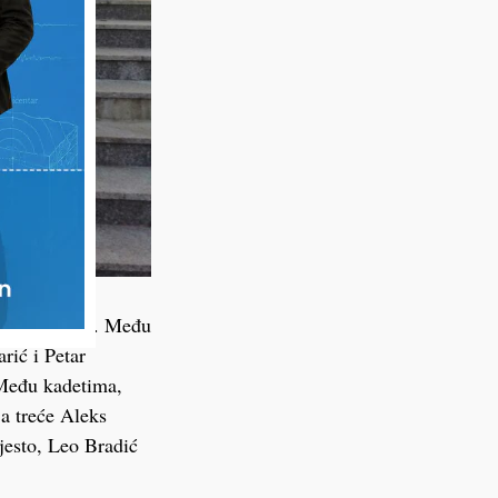
 drugo mjesto. Među
rić i Petar
 Među kadetima,
 a treće Aleks
jesto, Leo Bradić