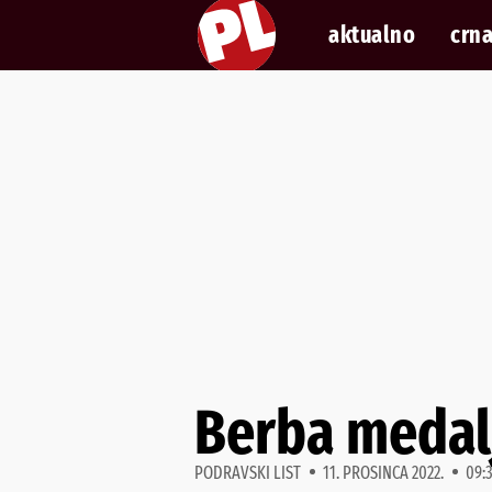
aktualno
crna
Berba medalj
PODRAVSKI LIST
11. PROSINCA 2022.
09: