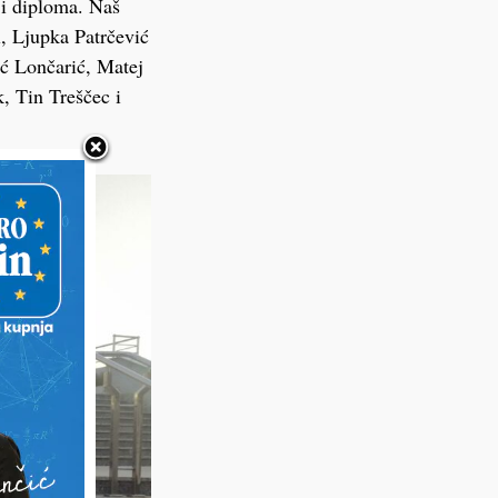
i diploma. Naš
, Ljupka Patrčević
ić Lončarić, Matej
, Tin Treščec i