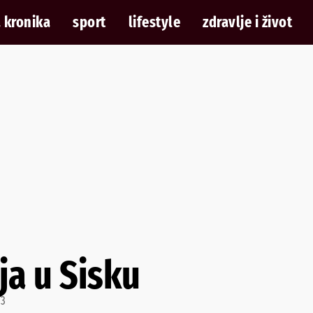
 kronika
sport
lifestyle
zdravlje i život
a u Sisku
33