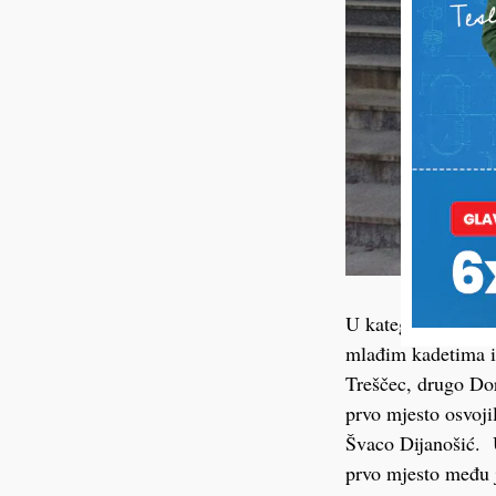
U kategoriji Djeca
mlađim kadetima i 
Treščec, drugo Do
prvo mjesto osvoji
Švaco Dijanošić. U
prvo mjesto među 