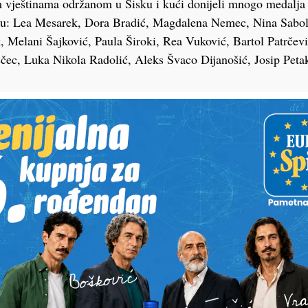
vještinama održanom u Sisku i kući donijeli mnogo medalja 
i su: Lea Mesarek, Dora Bradić, Magdalena Nemec, Nina Sabol
 Melani Šajković, Paula Široki, Rea Vuković, Bartol Patrčev
čec, Luka Nikola Radolić, Aleks Švaco Dijanošić, Josip Petak