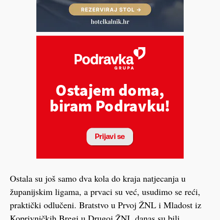
Ostala su još samo dva kola do kraja natjecanja u
županijskim ligama, a prvaci su već, usudimo se reći,
praktički odlučeni. Bratstvo u Prvoj ŽNL i Mladost iz
Koprivničkih Bregi u Drugoj ŽNL danas su bili