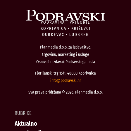
PODRAVINA I PRIGORJE
KOPRIVNICA • KRIŽEVCI
ĐURĐEVAC • LUDBREG
Planmedia d.o.o. za izdavaštvo,
trgovinu, marketing i usluge
Osnivač i izdavač Podravskoga lista
Florijanski trg 15/1, 48000 Koprivnica
@ofni
rh.iksvardop
Sva prava pridržana © 2026. Planmedia d.o.o.
RUBRIKE
Aktualno