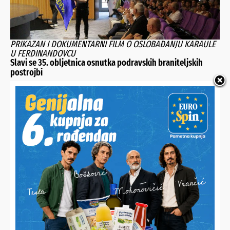
PRIKAZAN I DOKUMENTARNI FILM O OSLOBAĐANJU KARAULE
U FERDINANDOVCU
Slavi se 35. obljetnica osnutka podravskih braniteljskih
postrojbi
INAČE VOZI ELEKTRIČNI ROMOBIL
Uporni ponavljač prometnih prekršaja umalo ostavio oca
bez Golfa