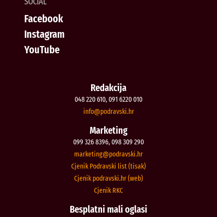
SOCIAL
Facebook
Instagram
YouTube
Redakcija
048 220 610, 091 6220 010
@ofni
rh.iksvardop
Marketing
099 326 8396, 098 309 290
@gnitekram
rh.iksvardop
Cjenik Podravski list (tisak)
Cjenik podravski.hr (web)
Cjenik RKC
Besplatni mali oglasi