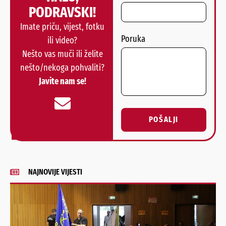
PODRAVSKI!
Imate priču, vijest, fotku
Poruka
ili video?
Nešto vas muči ili želite
nešto/nekoga pohvaliti?
Javite nam se!
POŠALJI
Alternative:
NAJNOVIJE VIJESTI