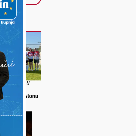
SPJEH U SAD-U
ci osvojili
rebro u Houstonu