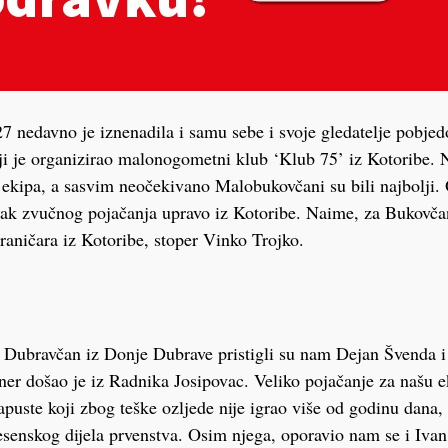
7 nedavno je iznenadila i samu sebe i svoje gledatelje pobje
i je organizirao malonogometni klub ‘Klub 75’ iz Kotoribe. N
ekipa, a sasvim neočekivano Malobukovčani su bili najbolji.
azak zvučnog pojačanja upravo iz Kotoribe. Naime, za Bukovča
aničara iz Kotoribe, stoper Vinko Trojko.
 Dubravčan iz Donje Dubrave pristigli su nam Dejan Švenda i 
er došao je iz Radnika Josipovac. Veliko pojačanje za našu e
puste koji zbog teške ozljede nije igrao više od godinu dana,
 jesenskog dijela prvenstva. Osim njega, oporavio nam se i Iva