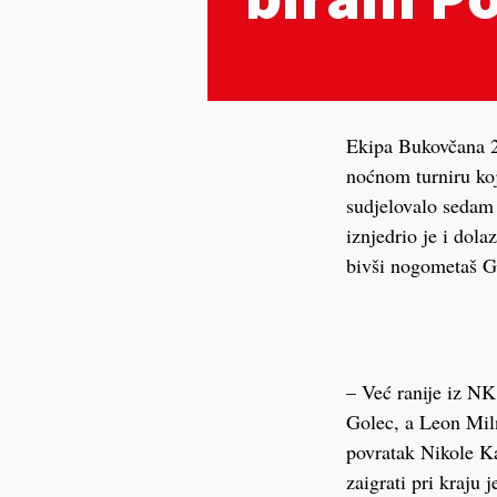
Ekipa Bukovčana 2
noćnom turniru koj
sudjelovalo sedam 
iznjedrio je i dol
bivši nogometaš Gr
– Već ranije iz NK
Golec, a Leon Miln
povratak Nikole Ka
zaigrati pri kraju