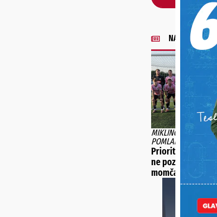
NAJNOVIJE VIJE
MIKLINOVEC DRASTI
POMLADIO MOMČAD
Prioritet je razvoj
ne pozicija. Prosj
momčadi je 21 go