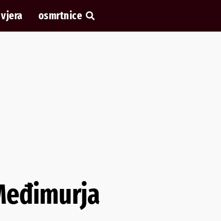
vjera
osmrtnice
 Međimurja