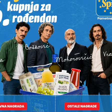
Alternative:
STI
ČNO
U LITVI OSVOJIO ZLATO
POVIJESNI U
Koprivničanac novi europski
Koprivničan
 igrača, a
prvak, digao 232,5 kilograma
svjetsko s
ek
i skinuo hrvatski rekord
dina