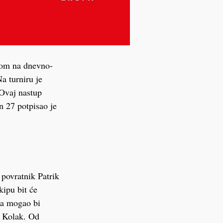
dom na dnevno-
a turniru je
 Ovaj nastup
n 27 potpisao je
povratnik Patrik
kipu bit će
 a mogao bi
n Kolak. Od