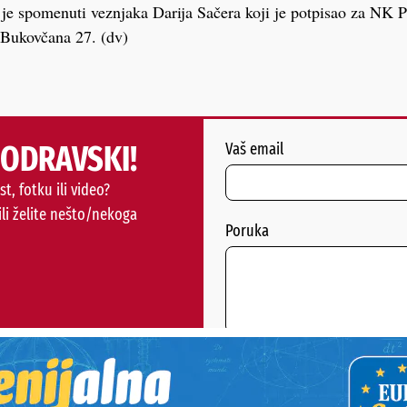
je spomenuti veznjaka Darija Sačera koji je potpisao za NK P
 Bukovčana 27. (dv)
PODRAVSKI!
Vaš email
st, fotku ili video?
ili želite nešto/nekoga
Poruka
POŠALJI