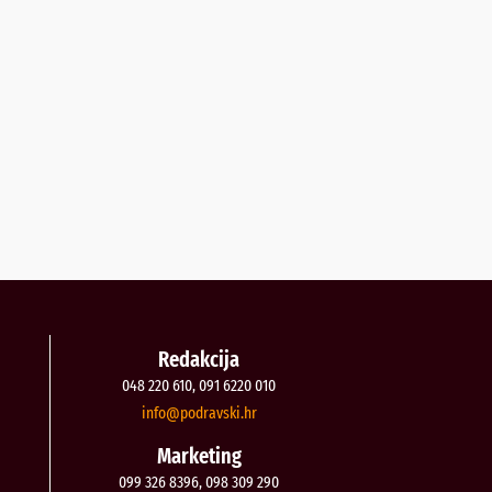
Redakcija
048 220 610, 091 6220 010
@ofni
rh.iksvardop
Marketing
099 326 8396, 098 309 290