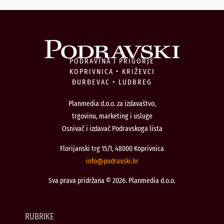
PODRAVINA I PRIGORJE
KOPRIVNICA • KRIŽEVCI
ĐURĐEVAC • LUDBREG
Planmedia d.o.o. za izdavaštvo,
trgovinu, marketing i usluge
Osnivač i izdavač Podravskoga lista
Florijanski trg 15/1, 48000 Koprivnica
@ofni
rh.iksvardop
Sva prava pridržana © 2026. Planmedia d.o.o.
RUBRIKE