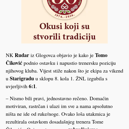
Rudar
Tomo
NK
iz Glogovca objavio je kako je
Čiković
podnio ostavku i napustio trenersku poziciju
njihovog kluba. Vijest stiže nakon što je ekipa za vikend
Starigradu
u
u sklopu 8. kola 1. ŽNL izgubila s
6:1
uvjerljivih
.
– Nismo bili pravi, jednostavno rečeno. Domaćin
motiviran, rastrčan i ulazi im sve a nama apsolutno
ništa ne ide od ruke/noge. Ovako loša utakmica je
rezultirala ostavkom dosadašnjeg trenera Tome