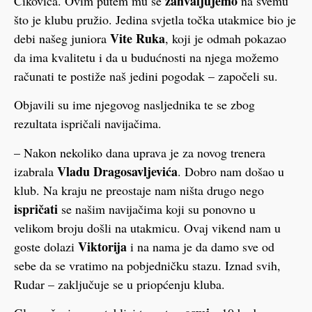
zahvaljujemo
Čikovića. Ovim putem mu se
na svemu
što je klubu pružio. Jedina svjetla točka utakmice bio je
Vite Ruka
debi našeg juniora
, koji je odmah pokazao
da ima kvalitetu i da u budućnosti na njega možemo
računati te postiže naš jedini pogodak – započeli su.
Objavili su ime njegovog nasljednika te se zbog
rezultata ispričali navijačima.
– Nakon nekoliko dana uprava je za novog trenera
Vladu Dragosavljevića
izabrala
. Dobro nam došao u
klub. Na kraju ne preostaje nam ništa drugo nego
ispričati
se našim navijačima koji su ponovno u
velikom broju došli na utakmicu. Ovaj vikend nam u
Viktorija
goste dolazi
i na nama je da damo sve od
sebe da se vratimo na pobjedničku stazu. Iznad svih,
Rudar – zaključuje se u priopćenju kluba.