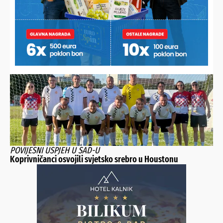
U LITVI OSVOJIO ZLATO
Koprivničanac novi europski prvak, digao 232,5 kilograma i
skinuo hrvatski rekord
POVIJESNI USPJEH U SAD-U
Koprivničanci osvojili svjetsko srebro u Houstonu