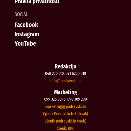
Pravila privatnosti
SOCIAL
Facebook
Instagram
YouTube
Redakcija
048 220 610, 091 6220 010
@ofni
rh.iksvardop
Marketing
099 326 8396, 098 309 290
@gnitekram
rh.iksvardop
Cjenik Podravski list (tisak)
Cjenik podravski.hr (web)
Cjenik RKC