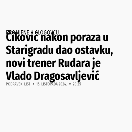
PROMJENE U GLOGOVCU
Čiković nakon poraza u
Starigradu dao ostavku,
novi trener Rudara je
Vlado Dragosavljević
PODRAVSKI LIST
15. LISTOPADA 2024.
20:25