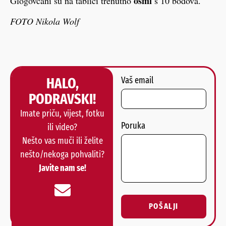
osmi
Glogovčani su na tablici trenutno
s 10 bodova.
FOTO Nikola Wolf
HALO,
Vaš email
PODRAVSKI!
Imate priču, vijest, fotku
Poruka
ili video?
Nešto vas muči ili želite
nešto/nekoga pohvaliti?
Javite nam se!
POŠALJI