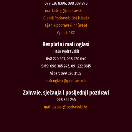
099 326 8396, 098 309 290
@gnitekram
rh.iksvardop
Cjenik Podravski list (tisak)
Cjenik podravski.hr (web)
Cjenik RKC
Besplatni mali oglasi
Halo Podravski!
048 220 641, 048 220 640
SMS: 098 365 245, 091 222 0615
Viber: 099 226 3155
@isalgo.ilam
rh.iksvardop
Zahvale, sjećanja i posljednji pozdravi
098 365 245
@isalgo.ilam
rh.iksvardop