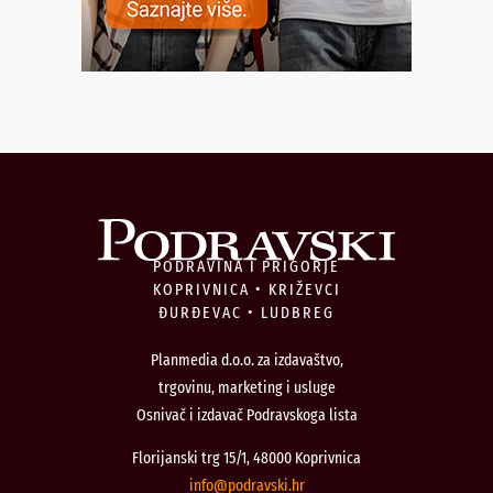
PODRAVINA I PRIGORJE
KOPRIVNICA • KRIŽEVCI
ĐURĐEVAC • LUDBREG
Planmedia d.o.o. za izdavaštvo,
trgovinu, marketing i usluge
Osnivač i izdavač Podravskoga lista
Florijanski trg 15/1, 48000 Koprivnica
@ofni
rh.iksvardop