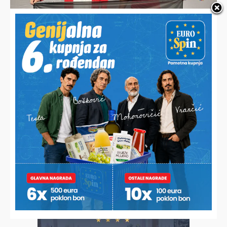
U LITVI OSVOJIO ZLATO
Koprivničanac novi europski prvak, digao 232,5 kilograma i
skinuo hrvatski rekord
POVIJESNI USPJEH U SAD-U
Koprivničanci osvojili svjetsko srebro u Houstonu