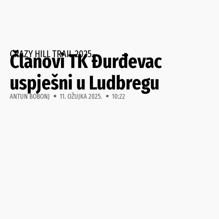
CRAZY HILL TRAIL 2025.
Članovi TK Đurđevac
uspješni u Ludbregu
ANTUN BOBONJ
11. OŽUJKA 2025.
10:22