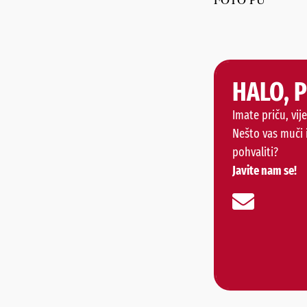
HALO, 
Imate priču, vije
Nešto vas muči 
pohvaliti?
Javite nam se!