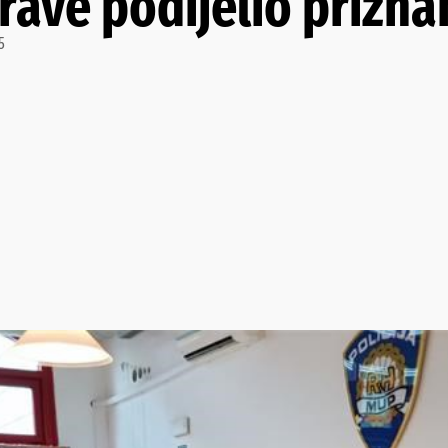
prave podijelio prizna
5