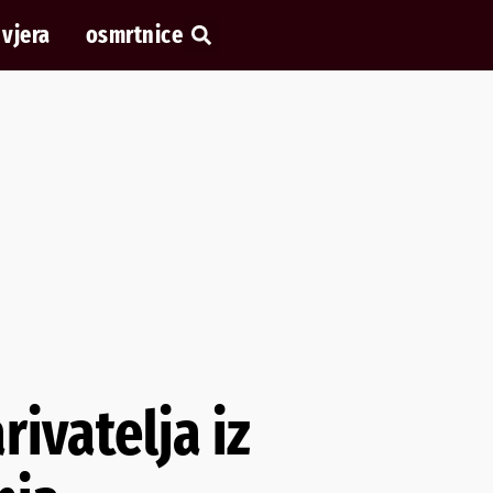
vjera
osmrtnice
rivatelja iz