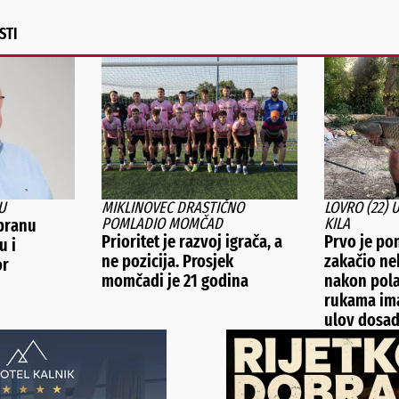
STI
U
MIKLINOVEC DRASTIČNO
LOVRO (22) 
POMLADIO MOMČAD
KILA
branu
Prioritet je razvoj igrača, a
Prvo je pom
u i
ne pozicija. Prosjek
zakačio ne
or
momčadi je 21 godina
nakon pola
rukama ima
ulov dosa