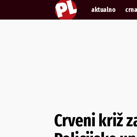
aktualno
crna
Crveni križ z