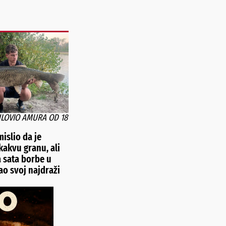
ULOVIO AMURA OD 18
islio da je
kakvu granu, ali
 sata borbe u
o svoj najdraži
d