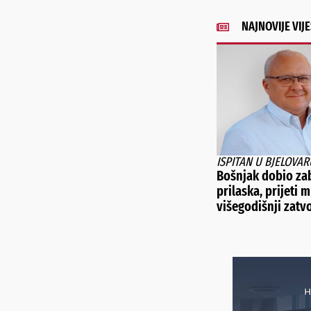
NAJNOVIJE VIJE
ISPITAN U BJELOVAR
Bošnjak dobio za
prilaska, prijeti m
višegodišnji zatv