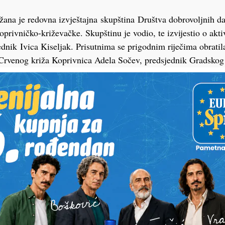
ržana je redovna izvještajna skupština Društva dobrovoljnih da
oprivničko-križevačke. Skupštinu je vodio, te izvijestio o akt
dnik Ivica Kiseljak. Prisutnima se prigodnim riječima obratila
Crvenog križa Koprivnica Adela Sočev, predsjednik Gradskog
jekoslav Štimac te načelnik Policijske uprave koprivničko-kr
 organizirana dobrovoljna darivanja prikupljeno je 86 doza dr
ivanja 44 zaslužna dobrovoljna darivatelja primila su prigodna 