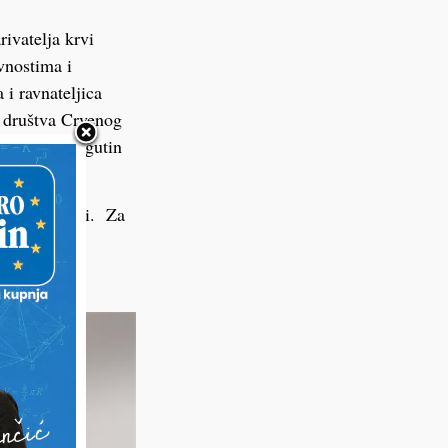
rivatelja krvi
ivnostima i
 i ravnateljica
 društva Crvenog
iževačke Dragutin
agocjene krvi. Za
priznanja –