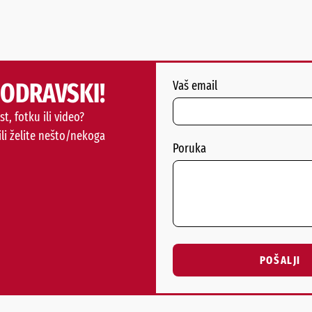
PODRAVSKI!
Vaš email
st, fotku ili video?
ili želite nešto/nekoga
Poruka
POŠALJI
Alternative: