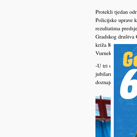
Protekli tjedan od
Policijske uprave k
rezultatima predsje
Gradskog društva 
križa Koprivnica V
Vurnek.
-U tri ovogodišnja
jubilarni broj dar
doznajemo u CK.