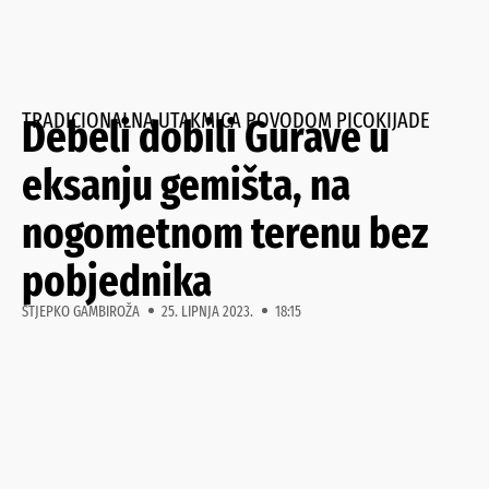
TRADICIONALNA UTAKMICA POVODOM PICOKIJADE
Debeli dobili Gurave u
eksanju gemišta, na
nogometnom terenu bez
pobjednika
STJEPKO GAMBIROŽA
25. LIPNJA 2023.
18:15