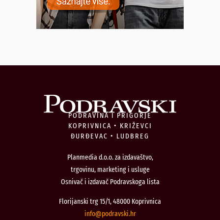
PODRAVINA I PRIGORJE
KOPRIVNICA • KRIŽEVCI
ĐURĐEVAC • LUDBREG
Planmedia d.o.o. za izdavaštvo,
trgovinu, marketing i usluge
Osnivač i izdavač Podravskoga lista
Florijanski trg 15/1, 48000 Koprivnica
@ofni
rh.iksvardop