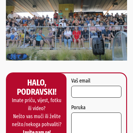
HALO,
Vaš email
PODRAVSKI!
Imate priču, vijest, fotku
Poruka
ili video?
Nešto vas muči ili želite
nešto/nekoga pohvaliti?
Javite nam se!