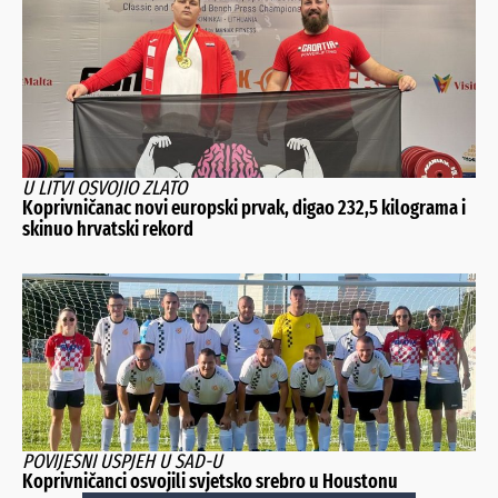
U LITVI OSVOJIO ZLATO
Koprivničanac novi europski prvak, digao 232,5 kilograma i
skinuo hrvatski rekord
POVIJESNI USPJEH U SAD-U
Koprivničanci osvojili svjetsko srebro u Houstonu