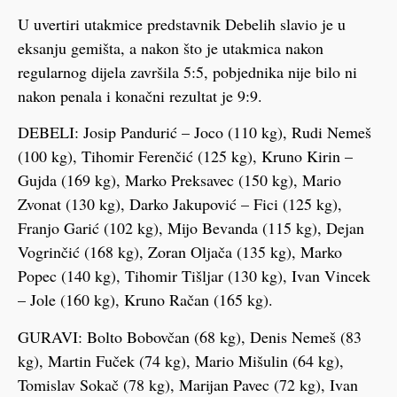
U uvertiri utakmice predstavnik Debelih slavio je u
eksanju gemišta, a nakon što je utakmica nakon
regularnog dijela završila 5:5, pobjednika nije bilo ni
nakon penala i konačni rezultat je 9:9.
DEBELI: Josip Pandurić – Joco (110 kg), Rudi Nemeš
(100 kg), Tihomir Ferenčić (125 kg), Kruno Kirin –
Gujda (169 kg), Marko Preksavec (150 kg), Mario
Zvonat (130 kg), Darko Jakupović – Fici (125 kg),
Franjo Garić (102 kg), Mijo Bevanda (115 kg), Dejan
Vogrinčić (168 kg), Zoran Oljača (135 kg), Marko
Popec (140 kg), Tihomir Tišljar (130 kg), Ivan Vincek
– Jole (160 kg), Kruno Račan (165 kg).
GURAVI: Bolto Bobovčan (68 kg), Denis Nemeš (83
kg), Martin Fuček (74 kg), Mario Mišulin (64 kg),
Tomislav Sokač (78 kg), Marijan Pavec (72 kg), Ivan