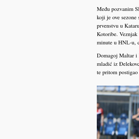
Među pozvanim Slav
koji je ove sezone
prvenstvu u Kataru
Kotoribe. Veznjak 
minute u HNL-u, de
Domagoj Maltar i I
mladić iz Đelekovc
te pritom postigao