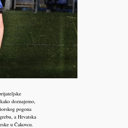
rijateljske
, kako doznajemo,
niorskog pogona
agrebu, a Hrvatska
Turske u Čakovcu.