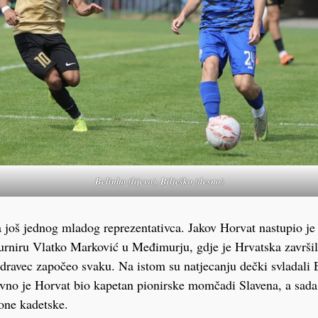
Belinho (lijevo), Bilješko (desno
)
još jednog mladog reprezentativca. Jakov Horvat nastupio je
turniru Vlatko Marković u Međimurju, gdje je Hrvatska završi
dravec započeo svaku. Na istom su natjecanju dečki svladali 
vno je Horvat bio kapetan pionirske momčadi Slavena, a sada
one kadetske.