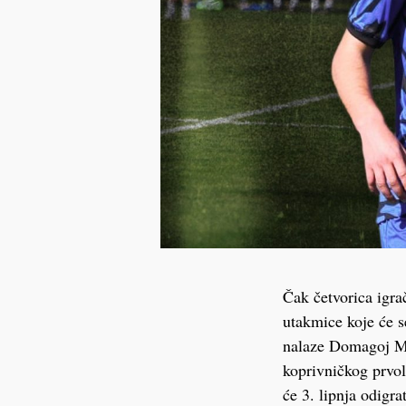
Čak četvorica igra
utakmice koje će s
nalaze Domagoj Mal
koprivničkog prvol
će 3. lipnja odigr