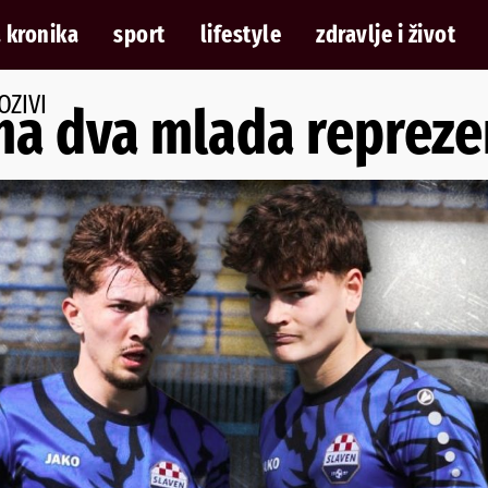
 kronika
sport
lifestyle
zdravlje i život
OZIVI
a dva mlada reprezen