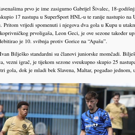
enašima prvo je ime zasigurno Gabrijel Šivalec, 18-godišnji
 skupio 17 nastupa u SuperSport HNL-u te ranije nastupio na
. Pritom vrijedi spomenuti i njegova dva gola u Kupu u utakm
koprivničkog prvoligaša, Leon Geci, je ove sezone također up
bitirao je 10. svibnja protiv Gorice na “Apašu”.
van Bilješko standardni su članovi juniorske momčadi. Bilješ
a, vezni igrač, je tijekom sezone sveukupno skupio 25 nastup
 tri gola, dok je mladi bek Slavena, Maltar, pogađao jednom, 