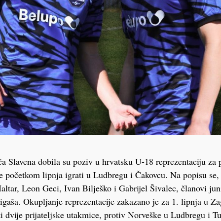
ča Slavena dobila su poziv u hrvatsku U-18 reprezentaciju za p
e početkom lipnja igrati u Ludbregu i Čakovcu. Na popisu se
tar, Leon Geci, Ivan Bilješko i Gabrijel Šivalec, članovi ju
igaša. Okupljanje reprezentacije zakazano je za 1. lipnja u Z
ati dvije prijateljske utakmice, protiv Norveške u Ludbregu i 