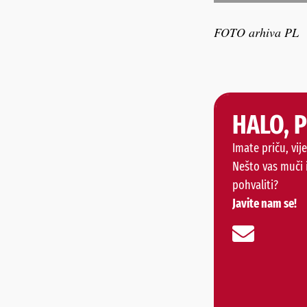
FOTO arhiva PL
HALO, 
Imate priču, vije
Nešto vas muči 
pohvaliti?
Javite nam se!