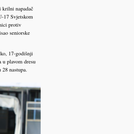
 krilni napadač
 U-17 Svjetskom
ici protiv
isao seniorske
ko, 17-godišnji
a u plavom dresu
u 28 nastupa.