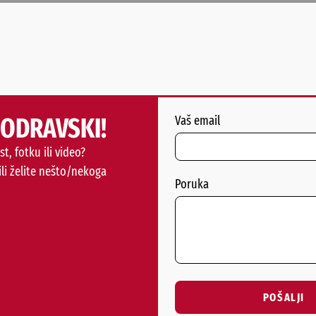
PODRAVSKI!
Vaš email
st, fotku ili video?
ili želite nešto/nekoga
Poruka
POŠALJI