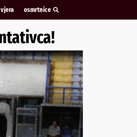
vjera
osmrtnice
tativca!