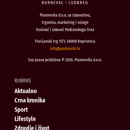
ĐURĐEVAC • LUDBREG
Planmedia d.o.o. za izdavaštvo,
trgovinu, marketing i usluge
Osnivač i izdavač Podravskoga lista
Florijanski trg 15/1, 48000 Koprivnica
@ofni
rh.iksvardop
Sva prava pridržana © 2026. Planmedia d.o.o.
RUBRIKE
Aktualno
Crna kronika
Sport
Lifestyle
Zdravlje i život