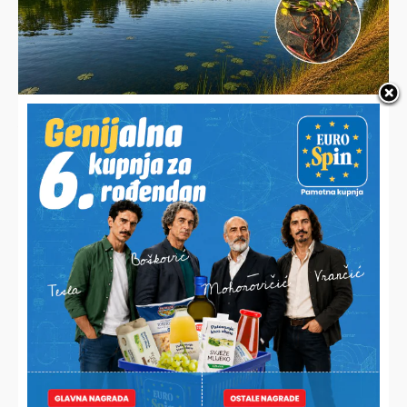
TOTALNI BEZOBRAZLUK
Vikendaši bijesni zbog uništavanja ukrasa jezera: “Trgaju ih,
gaze čamcima i veslima!”