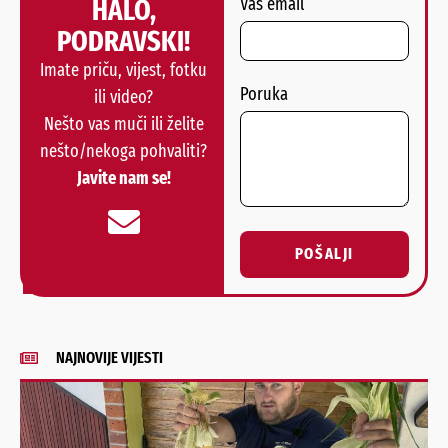
HALO,
Vaš email
PODRAVSKI!
Imate priču, vijest, fotku
Poruka
ili video?
Nešto vas muči ili želite
nešto/nekoga pohvaliti?
Javite nam se!
POŠALJI
Alternative:
NAJNOVIJE VIJESTI