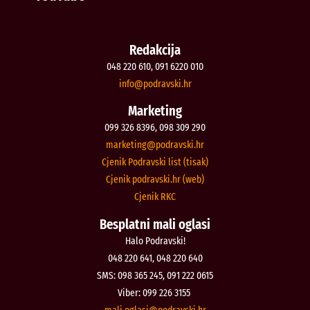
Redakcija
048 220 610, 091 6220 010
@ofni
rh.iksvardop
Marketing
099 326 8396, 098 309 290
@gnitekram
rh.iksvardop
Cjenik Podravski list (tisak)
Cjenik podravski.hr (web)
Cjenik RKC
Besplatni mali oglasi
Halo Podravski!
048 220 641, 048 220 640
SMS: 098 365 245, 091 222 0615
Viber: 099 226 3155
@isalgo.ilam
rh.iksvardop