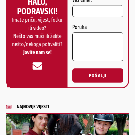
HALO,
Vaš email
PODRAVSKI!
Imate priču, vijest, fotku
Poruka
ili video?
Nešto vas muči ili želite
nešto/nekoga pohvaliti?
Javite nam se!
POŠALJI
Alternative:
NAJNOVIJE VIJESTI