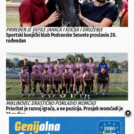
PRIREĐEN JE DEFILE JAHAČA I KOČIJA I DRUŽENJE
Sportski konjički klub Podravske Sesvete proslavio 20.
rođendan
MIKLINOVEC DRASTIČNO POMLADIO MOMČAD
Prioritet je razvoj igrača, a ne pozicija. Prosjek momčadi je
21 godina