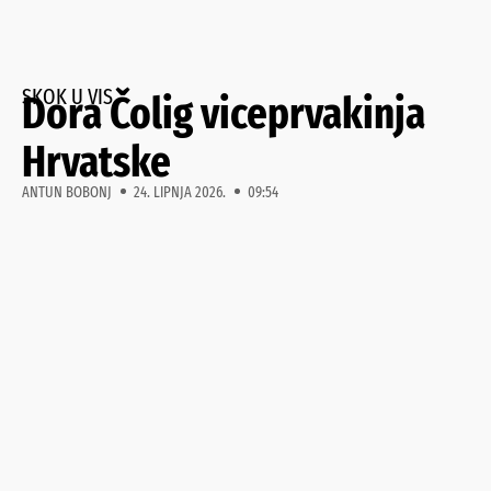
SKOK U VIS
Dora Čolig viceprvakinja
Hrvatske
ANTUN BOBONJ
24. LIPNJA 2026.
09:54