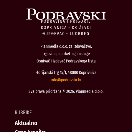
PODRAVINA I PRIGORJE
KOPRIVNICA • KRIŽEVCI
ĐURĐEVAC • LUDBREG
Planmedia d.o.o. za izdavaštvo,
trgovinu, marketing i usluge
Osnivač i izdavač Podravskoga lista
Florijanski trg 15/1, 48000 Koprivnica
@ofni
rh.iksvardop
Sva prava pridržana © 2026. Planmedia d.o.o.
RUBRIKE
Aktualno