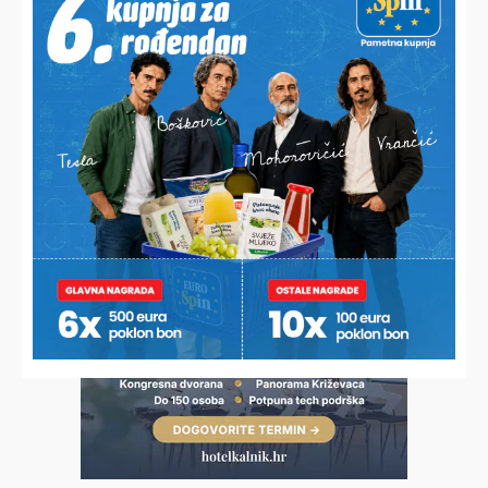
U LITVI OSVOJIO ZLATO
Koprivničanac novi europski prvak, digao 232,5 kilograma i
skinuo hrvatski rekord