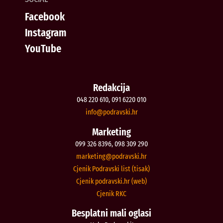
Facebook
Instagram
YouTube
Redakcija
048 220 610, 091 6220 010
@ofni
rh.iksvardop
Marketing
099 326 8396, 098 309 290
@gnitekram
rh.iksvardop
Cjenik Podravski list (tisak)
Cjenik podravski.hr (web)
Cjenik RKC
Besplatni mali oglasi