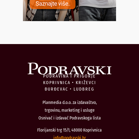
PODRAVINA I PRIGORJE
KOPRIVNICA • KRIŽEVCI
ĐURĐEVAC • LUDBREG
Planmedia d.o.o. za izdavaštvo,
trgovinu, marketing i usluge
Osnivač i izdavač Podravskoga lista
Florijanski trg 15/1, 48000 Koprivnica
@ofni
rh.iksvardop