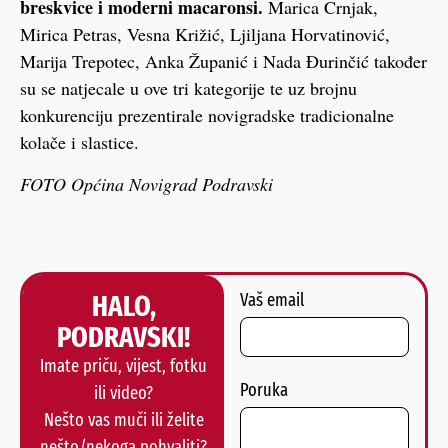
breskvice i moderni macaronsi.
Marica Crnjak,
Mirica Petras, Vesna Križić, Ljiljana Horvatinović,
Marija Trepotec, Anka Županić i Nada Đurinčić također
su se natjecale u ove tri kategorije te uz brojnu
konkurenciju prezentirale novigradske tradicionalne
kolače i slastice.
FOTO Općina Novigrad Podravski
HALO,
Vaš email
PODRAVSKI!
Imate priču, vijest, fotku
Poruka
ili video?
Nešto vas muči ili želite
nešto/nekoga pohvaliti?