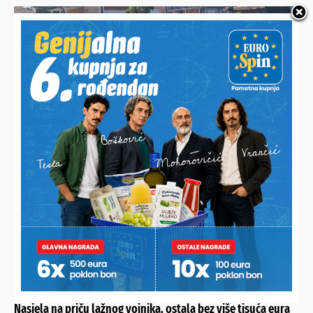
KRIM ISTRAGA SE NASTAVLJA
Poznati detalji prometne u Virju, vozačima i putnici pružena
liječnička pomoć
PRAVA NAIVKA
Nasjela na priču lažnog vojnika, ostala bez više tisuća eura