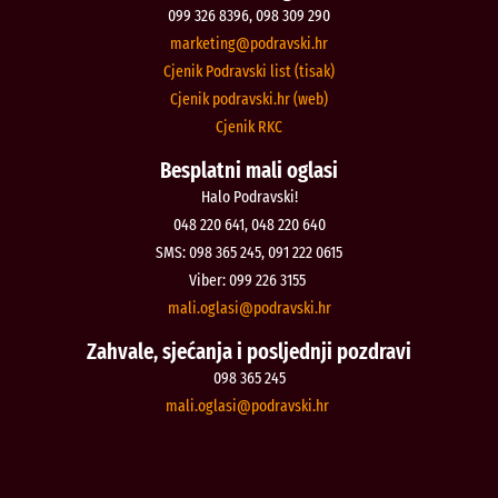
099 326 8396, 098 309 290
@gnitekram
rh.iksvardop
Cjenik Podravski list (tisak)
Cjenik podravski.hr (web)
Cjenik RKC
Besplatni mali oglasi
Halo Podravski!
048 220 641, 048 220 640
SMS: 098 365 245, 091 222 0615
Viber: 099 226 3155
@isalgo.ilam
rh.iksvardop
Zahvale, sjećanja i posljednji pozdravi
098 365 245
@isalgo.ilam
rh.iksvardop