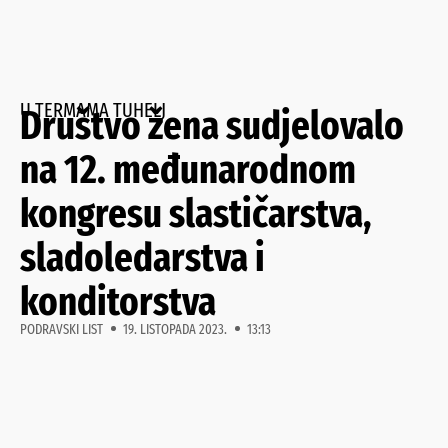
U TERMAMA TUHELJ
Društvo žena sudjelovalo
na 12. međunarodnom
kongresu slastičarstva,
sladoledarstva i
konditorstva
PODRAVSKI LIST
19. LISTOPADA 2023.
13:13