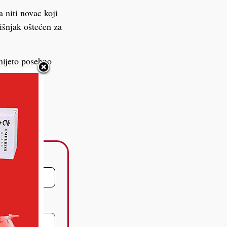
 niti novac koji
išnjak oštećen za
nijeto posebno