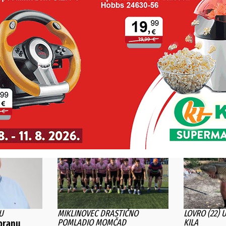
POŠALJI
Alternative:
STI
U
MIKLINOVEC DRASTIČNO
LOVRO (22) 
POMLADIO MOMČAD
KILA
branu