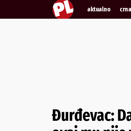
aktualno
crna
Đurđevac: Da