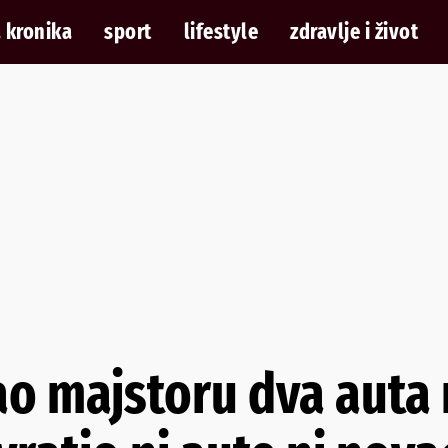
 kronika
sport
lifestyle
zdravlje i život
o majstoru dva auta