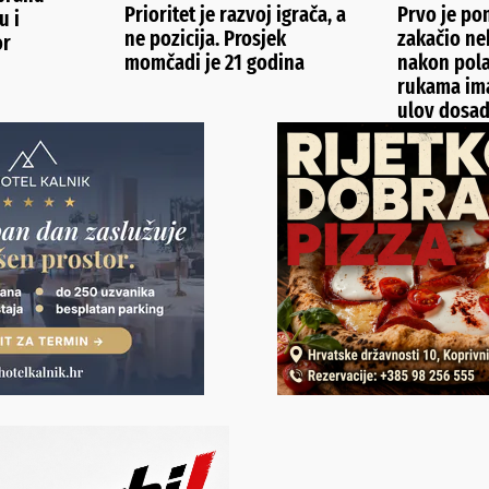
Prioritet je razvoj igrača, a
Prvo je pom
u i
ne pozicija. Prosjek
zakačio ne
or
momčadi je 21 godina
nakon pola
rukama ima
ulov dosa