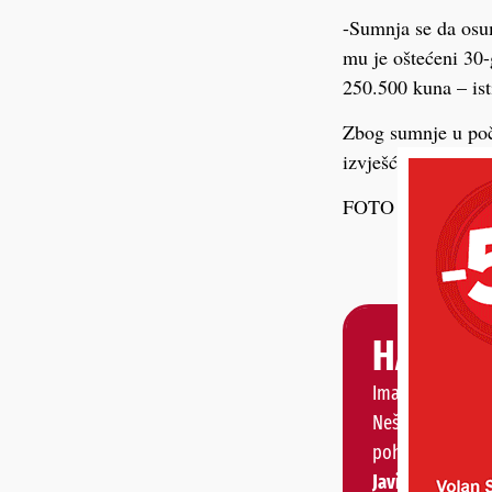
-Sumnja se da osum
mu je oštećeni 30-
250.500 kuna – isti
Zbog sumnje u poči
izvješće nadležno
FOTO Ilustracija
HALO, 
Imate priču, vije
Nešto vas muči 
pohvaliti?
Javite nam se!