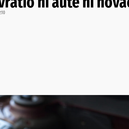
vratio ni aute ni nova
2:10