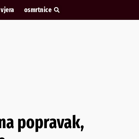
vjera
osmrtnice
 na popravak,