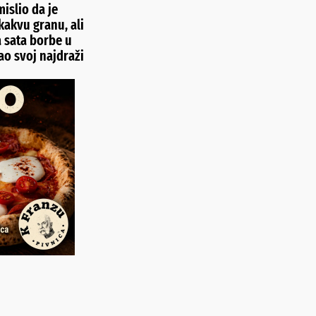
islio da je
kakvu granu, ali
 sata borbe u
o svoj najdraži
d