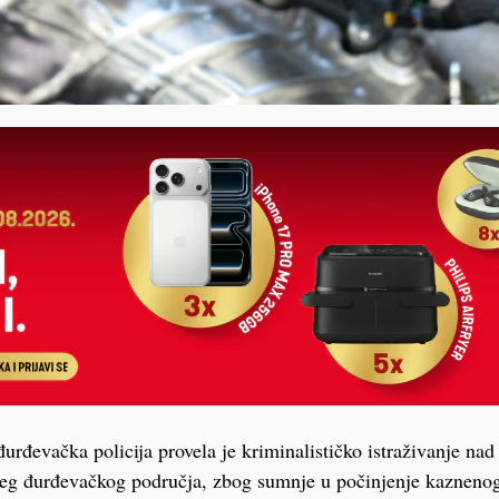
rđevačka policija provela je kriminalističko istraživanje na
eg đurđevačkog područja, zbog sumnje u počinjenje kaznenog 