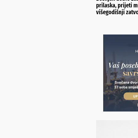
prilaska, prijeti m
višegodišnji zatv