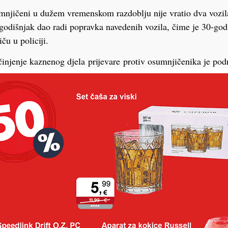
njičeni u dužem vremenskom razdoblju nije vratio dva vozila
godišnjak dao radi popravka navedenih vozila, čime je 30-god
ču u policiji.
njenje kaznenog djela prijevare protiv osumnjičenika je pod
m državnom odvjetništvu.
PODRAVSKI!
Vaš email
st, fotku ili video?
ili želite nešto/nekoga
Poruka