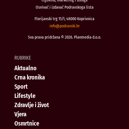
trgovinu, marketing i usluge
Osnivač i izdavač Podravskoga lista
Florijanski trg 15/1, 48000 Koprivnica
@ofni
rh.iksvardop
Sva prava pridržana © 2026. Planmedia d.o.o.
RUBRIKE
Aktualno
Crna kronika
Sport
Lifestyle
Zdravlje i život
Vjera
Osmrtnice