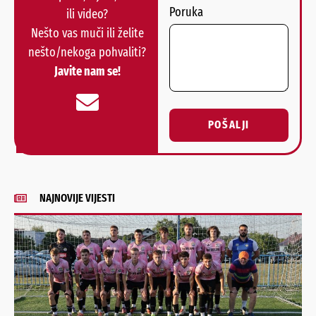
Poruka
ili video?
Nešto vas muči ili želite
nešto/nekoga pohvaliti?
Javite nam se!
POŠALJI
Alternative:
NAJNOVIJE VIJESTI