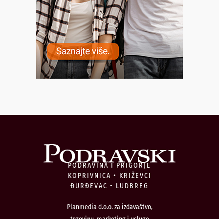
PODRAVINA I PRIGORJE
KOPRIVNICA • KRIŽEVCI
ĐURĐEVAC • LUDBREG
Planmedia d.o.o. za izdavaštvo,