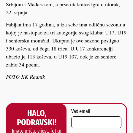
Srbijom i Mađarskom, a prve utakmice igra u utorak,
22. srpnja.
Fabijan ima 17 godina, a iza sebe ima odličnu sezonu u
kojoj je nastupao za tri kategorije svog kluba; U17, U19
i seniorsku momčad. Ukupno je ove sezone postigao
330 koševa, od čega 18 trica. U U17 konkurenciji
ubacio je 113 koševa, u U19 107, dok je za seniore
zabio 34 poena.
FOTO KK Radnik
HALO,
Vaš email
PODRAVSKI!
Imate priču, vijest, fotku