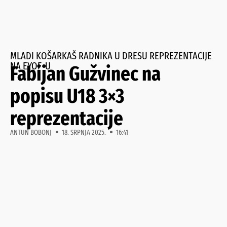
MLADI KOŠARKAŠ RADNIKA U DRESU REPREZENTACIJE
NA EYOF-U
Fabijan Gužvinec na
popisu U18 3×3
reprezentacije
ANTUN BOBONJ
18. SRPNJA 2025.
16:41