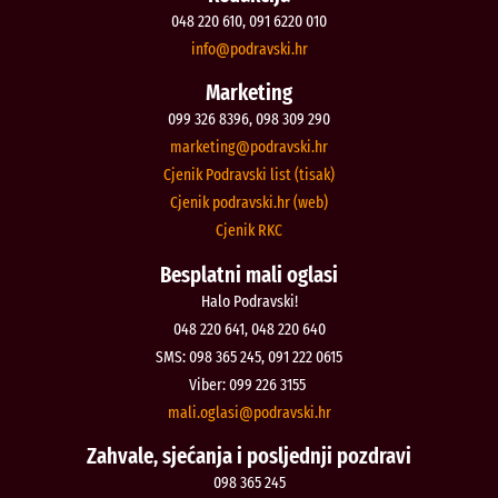
048 220 610, 091 6220 010
@ofni
rh.iksvardop
Marketing
099 326 8396, 098 309 290
@gnitekram
rh.iksvardop
Cjenik Podravski list (tisak)
Cjenik podravski.hr (web)
Cjenik RKC
Besplatni mali oglasi
Halo Podravski!
048 220 641, 048 220 640
SMS: 098 365 245, 091 222 0615
Viber: 099 226 3155
@isalgo.ilam
rh.iksvardop
Zahvale, sjećanja i posljednji pozdravi
098 365 245