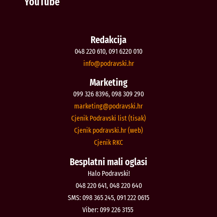
YouTube
Redakcija
048 220 610, 091 6220 010
@ofni
rh.iksvardop
Marketing
099 326 8396, 098 309 290
@gnitekram
rh.iksvardop
Cjenik Podravski list (tisak)
Cjenik podravski.hr (web)
Cjenik RKC
Besplatni mali oglasi
Halo Podravski!
048 220 641, 048 220 640
SMS: 098 365 245, 091 222 0615
Viber: 099 226 3155