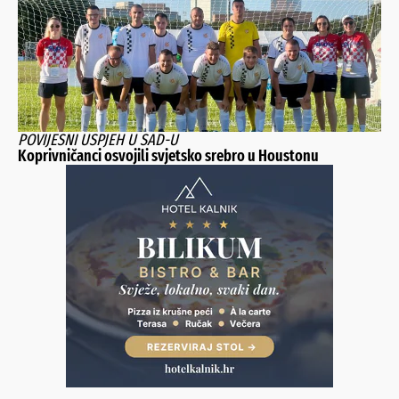
POVIJESNI USPJEH U SAD-U
Koprivničanci osvojili svjetsko srebro u Houstonu