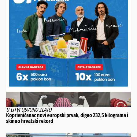
MIKLINOVEC DRASTIČNO POMLADIO MOMČAD
Prioritet je razvoj igrača, a ne pozicija. Prosjek momčadi je
21 godina
U LITVI OSVOJIO ZLATO
Koprivničanac novi europski prvak, digao 232,5 kilograma i
skinuo hrvatski rekord