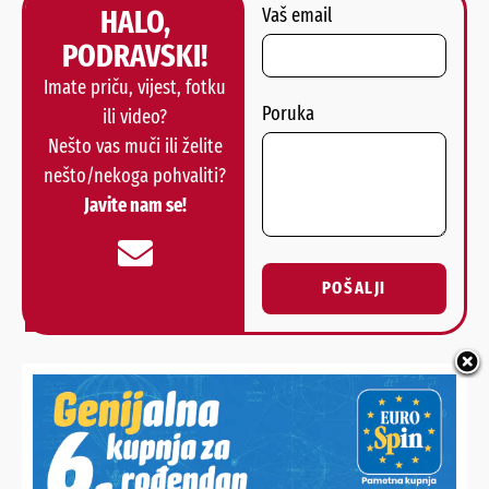
HALO,
Vaš email
PODRAVSKI!
Imate priču, vijest, fotku
Poruka
ili video?
Nešto vas muči ili želite
nešto/nekoga pohvaliti?
Javite nam se!
POŠALJI
Alternative:
NAJNOVIJE VIJESTI