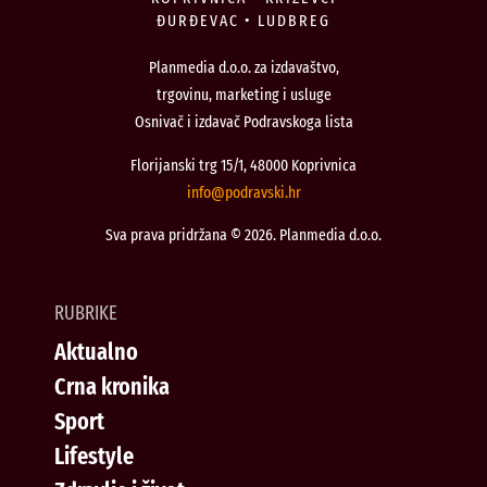
ĐURĐEVAC • LUDBREG
Planmedia d.o.o. za izdavaštvo,
trgovinu, marketing i usluge
Osnivač i izdavač Podravskoga lista
Florijanski trg 15/1, 48000 Koprivnica
@ofni
rh.iksvardop
Sva prava pridržana © 2026. Planmedia d.o.o.
RUBRIKE
Aktualno
Crna kronika
Sport
Lifestyle