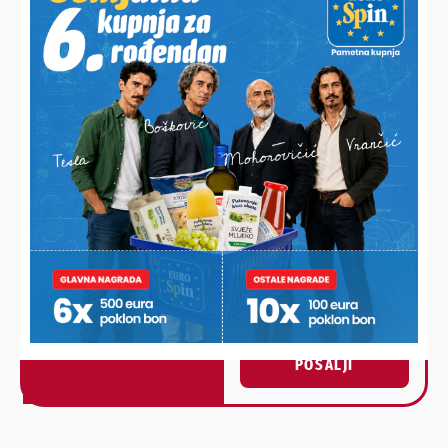
HALO,
Vaš email
PODRAVSKI!
Imate priču, vijest, fotku
Poruka
ili video?
Nešto vas muči ili želite
nešto/nekoga pohvaliti?
Javite nam se!
POŠALJI
Alternative: