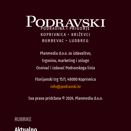
PODRAVINA I PRIGORJE
KOPRIVNICA • KRIŽEVCI
ĐURĐEVAC • LUDBREG
Planmedia d.o.o. za izdavaštvo,
trgovinu, marketing i usluge
Osnivač i izdavač Podravskoga lista
Florijanski trg 15/1, 48000 Koprivnica
@ofni
rh.iksvardop
Sva prava pridržana © 2026. Planmedia d.o.o.
RUBRIKE
Aktualno