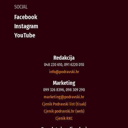
SOCIAL
Facebook
Instagram
YouTube
Redakcija
048 220 610, 091 6220 010
@ofni
rh.iksvardop
Marketing
099 326 8396, 098 309 290
@gnitekram
rh.iksvardop
Cjenik Podravski list (tisak)
Cjenik podravski.hr (web)
Cjenik RKC