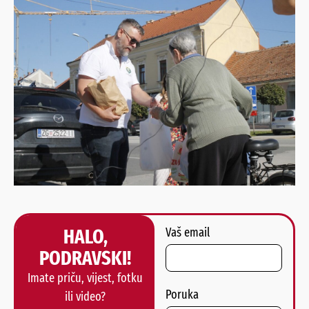
HALO,
Vaš email
PODRAVSKI!
Imate priču, vijest, fotku
Poruka
ili video?