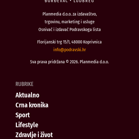
ĐURĐEVAC • LUDBREG
Planmedia d.o.o. za izdavaštvo,
trgovinu, marketing i usluge
Osnivač i izdavač Podravskoga lista
Florijanski trg 15/1, 48000 Koprivnica
@ofni
rh.iksvardop
Sva prava pridržana © 2026. Planmedia d.o.o.
RUBRIKE
Aktualno
Crna kronika
Sport
Lifestyle
Zdravlje i život