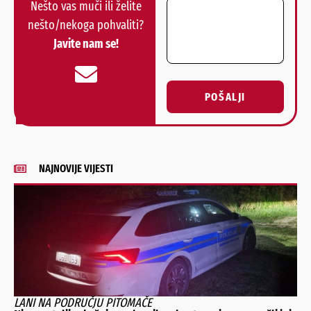
Nešto vas muči ili želite
nešto/nekoga pohvaliti?
Javite nam se!
POŠALJI
Alternative:
NAJNOVIJE VIJESTI
LANI NA PODRUČJU PITOMAČE