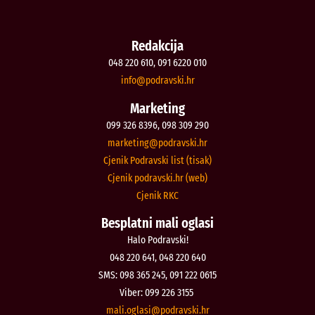
Redakcija
048 220 610, 091 6220 010
@ofni
rh.iksvardop
Marketing
099 326 8396, 098 309 290
@gnitekram
rh.iksvardop
Cjenik Podravski list (tisak)
Cjenik podravski.hr (web)
Cjenik RKC
Besplatni mali oglasi
Halo Podravski!
048 220 641, 048 220 640
SMS: 098 365 245, 091 222 0615
Viber: 099 226 3155
@isalgo.ilam
rh.iksvardop