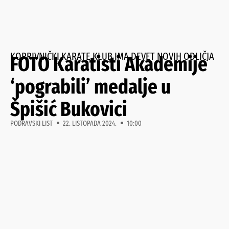
KOPRIVNIČKI KARATE KLUB IMA DEVET NOVIH ODLIČJA
FOTO Karatisti Akademije
‘pograbili’ medalje u
Špišić Bukovici
PODRAVSKI LIST
22. LISTOPADA 2024.
10:00