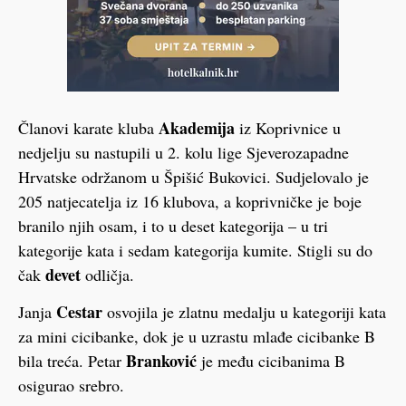
Akademija
Članovi karate kluba
iz Koprivnice u
nedjelju su nastupili u 2. kolu lige Sjeverozapadne
Hrvatske održanom u Špišić Bukovici. Sudjelovalo je
205 natjecatelja iz 16 klubova, a koprivničke je boje
branilo njih osam, i to u deset kategorija – u tri
kategorije kata i sedam kategorija kumite. Stigli su do
devet
čak
odličja.
Cestar
Janja
osvojila je zlatnu medalju u kategoriji kata
za mini cicibanke, dok je u uzrastu mlađe cicibanke B
Branković
bila treća. Petar
je među cicibanima B
osigurao srebro.