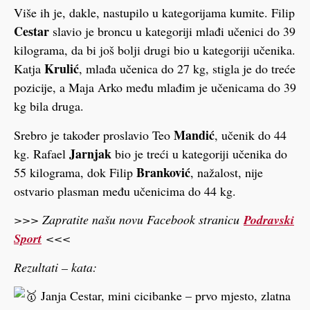
Više ih je, dakle, nastupilo u kategorijama kumite. Filip
Cestar
slavio je broncu u kategoriji mlađi učenici do 39
kilograma, da bi još bolji drugi bio u kategoriji učenika.
Krulić
Katja
, mlađa učenica do 27 kg, stigla je do treće
pozicije, a Maja Arko među mlađim je učenicama do 39
kg bila druga.
Mandić
Srebro je također proslavio Teo
, učenik do 44
Jarnjak
kg. Rafael
bio je treći u kategoriji učenika do
Branković
55 kilograma, dok Filip
, nažalost, nije
ostvario plasman među učenicima do 44 kg.
>>> Zapratite našu novu Facebook stranicu
Podravski
Sport
<<<
Rezultati – kata:
Janja Cestar, mini cicibanke – prvo mjesto, zlatna