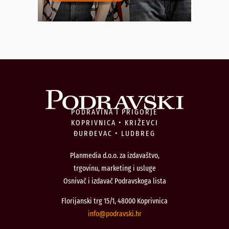
PODRAVINA I PRIGORJE
KOPRIVNICA • KRIŽEVCI
ĐURĐEVAC • LUDBREG
Planmedia d.o.o. za izdavaštvo,
trgovinu, marketing i usluge
Osnivač i izdavač Podravskoga lista
Florijanski trg 15/1, 48000 Koprivnica
@ofni
rh.iksvardop