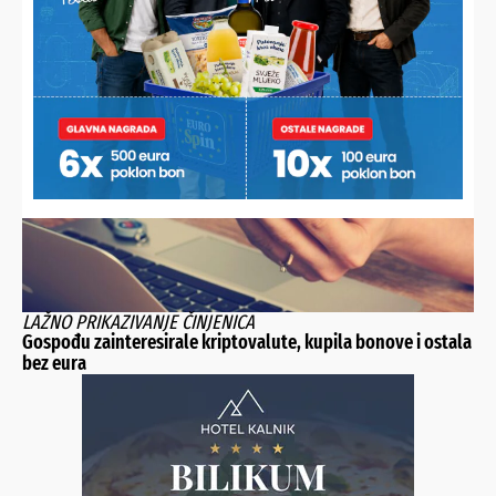
POČELO JE ZAGRIJAVANJE ZA PROSLAVU DANA OPĆINE MOLVE
Peče se vol težak 660 kila i sprema velika fešta
LAŽNO PRIKAZIVANJE ČINJENICA
Gospođu zainteresirale kriptovalute, kupila bonove i ostala
bez eura