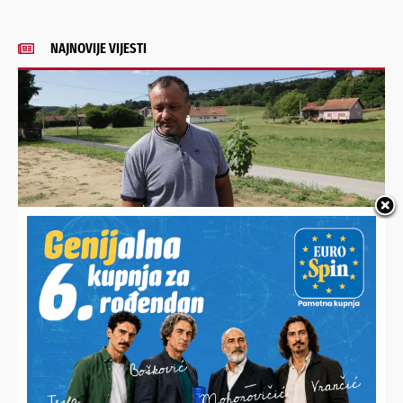
NAJNOVIJE VIJESTI
MILAN SE BORI DA PODIGNE MALIŠANE NA NOGE
Oca desetero djece nedaće natjerale da odustane od
poljoprivrede, ne traži pomoć nego posao kako bi prehranio
svoju veliku obitelj