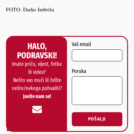
FOTO: Darko Imbriša
HALO,
Vaš email
PODRAVSKI!
Imate priču, vijest, fotku
Poruka
ili video?
Nešto vas muči ili želite
nešto/nekoga pohvaliti?
Javite nam se!
POŠALJI
Alternative: