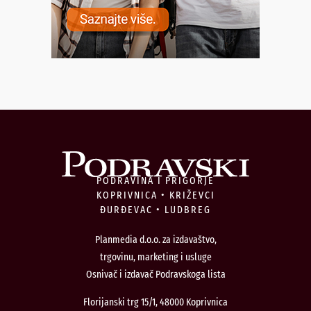
PODRAVINA I PRIGORJE
KOPRIVNICA • KRIŽEVCI
ĐURĐEVAC • LUDBREG
Planmedia d.o.o. za izdavaštvo,
trgovinu, marketing i usluge
Osnivač i izdavač Podravskoga lista
Florijanski trg 15/1, 48000 Koprivnica