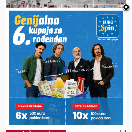
HALO,
Vaš email
PODRAVSKI!
Imate priču, vijest, fotku
Poruka
ili video?
Nešto vas muči ili želite
nešto/nekoga pohvaliti?