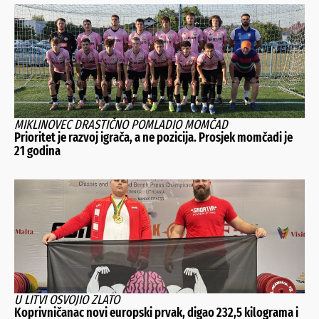
MIKLINOVEC DRASTIČNO POMLADIO MOMČAD
Prioritet je razvoj igrača, a ne pozicija. Prosjek momčadi je
21 godina
U LITVI OSVOJIO ZLATO
Koprivničanac novi europski prvak, digao 232,5 kilograma i