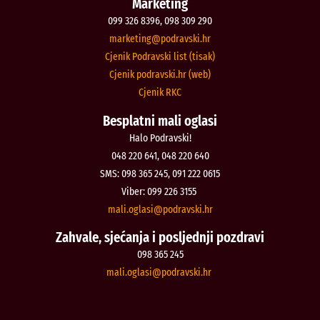
Marketing
099 326 8396, 098 309 290
@gnitekram
rh.iksvardop
Cjenik Podravski list (tisak)
Cjenik podravski.hr (web)
Cjenik RKC
Besplatni mali oglasi
Halo Podravski!
048 220 641, 048 220 640
SMS: 098 365 245, 091 222 0615
Viber: 099 226 3155
@isalgo.ilam
rh.iksvardop
Zahvale, sjećanja i posljednji pozdravi
098 365 245
@isalgo.ilam
rh.iksvardop