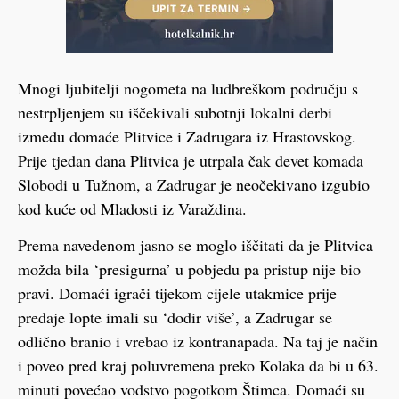
Mnogi ljubitelji nogometa na ludbreškom području s
nestrpljenjem su iščekivali subotnji lokalni derbi
između domaće Plitvice i Zadrugara iz Hrastovskog.
Prije tjedan dana Plitvica je utrpala čak devet komada
Slobodi u Tužnom, a Zadrugar je neočekivano izgubio
kod kuće od Mladosti iz Varaždina.
Prema navedenom jasno se moglo iščitati da je Plitvica
možda bila ‘presigurna’ u pobjedu pa pristup nije bio
pravi. Domaći igrači tijekom cijele utakmice prije
predaje lopte imali su ‘dodir više’, a Zadrugar se
odlično branio i vrebao iz kontranapada. Na taj je način
i poveo pred kraj poluvremena preko Kolaka da bi u 63.
minuti povećao vodstvo pogotkom Štimca. Domaći su