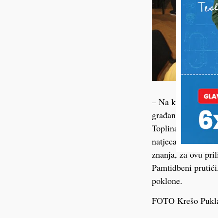
– Na kviz se prijav
građana. Donacija
Toplina za Latice 
natjecateljskog kar
znanja, za ovu pri
Pamtidbeni prutići
poklone.
FOTO Krešo Pukl