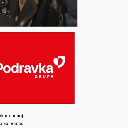
dupkom punoj
gu za pomoć