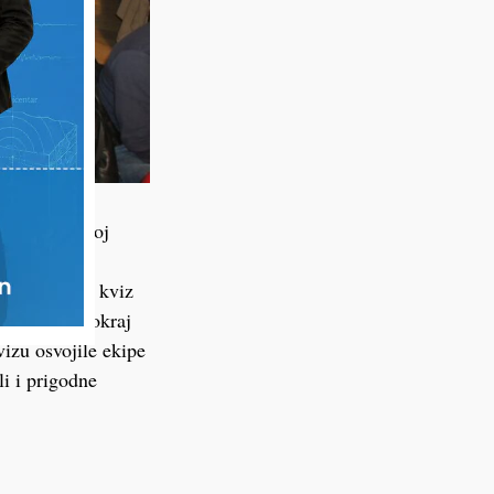
vao dobar broj
inicijativi
 Iako je sam kviz
ecatelja je pokraj
vizu osvojile ekipe
li i prigodne