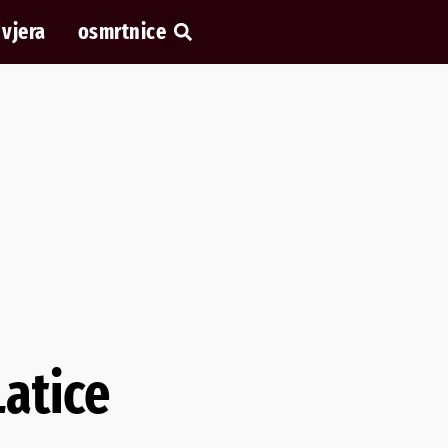
vjera
osmrtnice
Latice