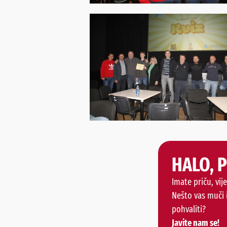
HALO, 
Imate priču, vije
Nešto vas muči 
pohvaliti?
Javite nam se!