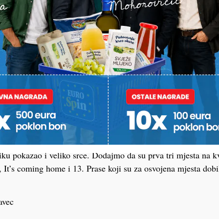
ilo oko 25 ekipa, radi se o hvalevrijednoj akciji kojoj se odaz
ma ćemo pomoći udruzi da kupi potrebnu peć i da pomognemo 
ovu zimu – rekao nam je iz organizacije kviza Hrvoje Šifkorn.
aktera, ovdje su rezultati bili sporedni, a zaista velik broj natj
liku pokazao i veliko srce. Dodajmo da su prva tri mjesta na k
, It’s coming home i 13. Prase koji su za osvojena mjesta dobi
avec