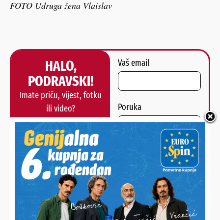
FOTO Udruga žena Vlaislav
HALO,
Vaš email
PODRAVSKI!
Imate priču, vijest, fotku
Poruka
ili video?
Nešto vas muči ili želite
nešto/nekoga pohvaliti?
Javite nam se!
POŠALJI
Alternative: