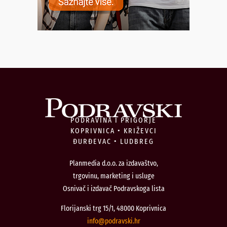
PODRAVINA I PRIGORJE
KOPRIVNICA • KRIŽEVCI
ĐURĐEVAC • LUDBREG
Planmedia d.o.o. za izdavaštvo,
trgovinu, marketing i usluge
Osnivač i izdavač Podravskoga lista
Florijanski trg 15/1, 48000 Koprivnica
@ofni
rh.iksvardop