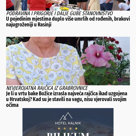
PODRAVINA I PRIGORJE I DALJE GUBE STANOVNIŠTVO
U pojedinim mjestima duplo više umrlih od rođenih, brakovi
najugroženiji u Rasinji
NEVJEROJATNA RAJČICA IZ GRABROVNICE
Je li u vrtu bake Božice izrasla najveća rajčica ikad uzgojena
u Hrvatskoj? Kad su je stavili na vagu, nisu vjerovali svojim
očima