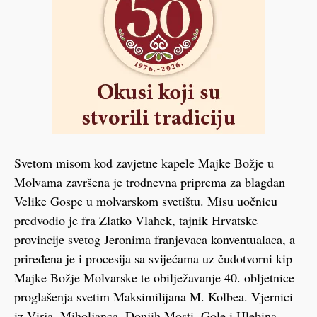
Svetom misom kod zavjetne kapele Majke Božje u
Molvama završena je trodnevna priprema za blagdan
Velike Gospe u molvarskom svetištu. Misu uočnicu
predvodio je fra Zlatko Vlahek, tajnik Hrvatske
provincije svetog Jeronima franjevaca konventualaca, a
priređena je i procesija sa svijećama uz čudotvorni kip
Majke Božje Molvarske te obilježavanje 40. obljetnice
proglašenja svetim Maksimilijana M. Kolbea. Vjernici
iz Virja, Miholjanca, Donjih Mosti, Gole i Hlebina