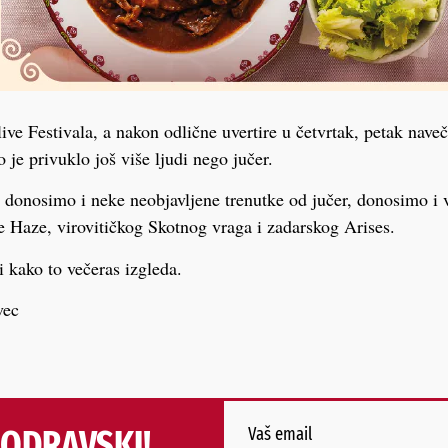
ve Festivala, a nakon odlične uvertire u četvrtak, petak naveč
o je privuklo još više ljudi nego jučer.
 donosimo i neke neobjavljene trenutke od jučer, donosimo i v
 Haze, virovitičkog Skotnog vraga i zadarskog Arises.
i kako to večeras izgleda.
vec
PODRAVSKI!
Vaš email