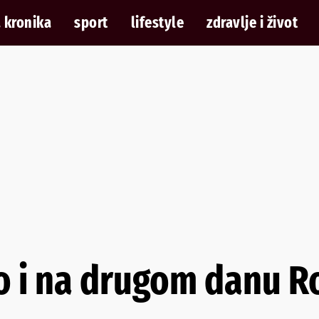
 kronika
sport
lifestyle
zdravlje i život
 i na drugom danu R