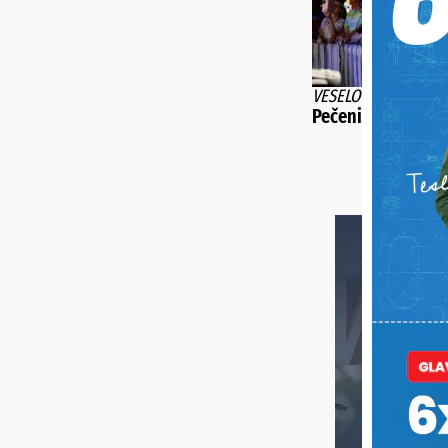
VESELO U MOLVAMA
Pečeni vol nestao