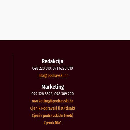
Redakcija
048 220 610, 091 6220 010
@ofni
rh.iksvardop
Marketing
099 326 8396, 098 309 290
@gnitekram
rh.iksvardop
Cjenik Podravski list (tisak)
Cjenik podravski.hr (web)
Cjenik RKC