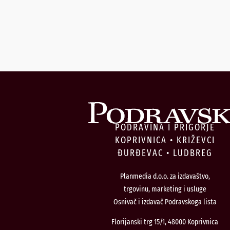
PODRAVINA I PRIGORJE
KOPRIVNICA • KRIŽEVCI
ĐURĐEVAC • LUDBREG
Planmedia d.o.o. za izdavaštvo,
trgovinu, marketing i usluge
Osnivač i izdavač Podravskoga lista
Florijanski trg 15/1, 48000 Koprivnica