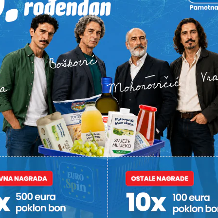
JESTE LI ZNALI?
NOVO OMILJ
!
Ana desetljećima priprema
Ispod dra
najbolju zimnicu, a sada je
ih se i rošt
otkrila svoj jednostavni
za sve one 
recept i iznenadila brojne
Jadranu im
domaćice
kratku por