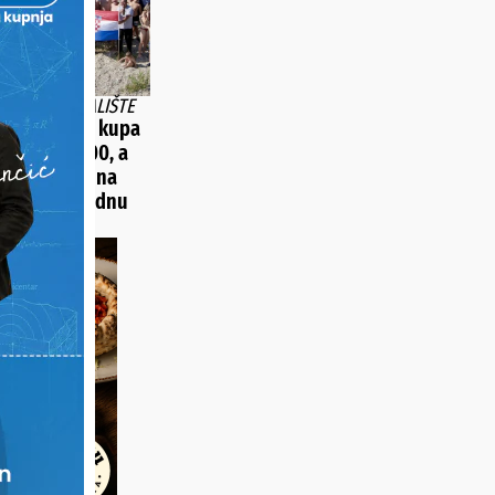
ENO OKUPLJALIŠTE
vskog mosta kupa
ilja preko 100, a
koji ljetuju na
aju samo jednu
uku!