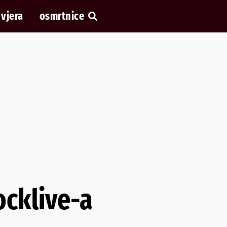
vjera
osmrtnice
ocklive-a