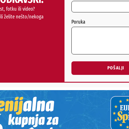
st, fotku ili video?
ili želite nešto/nekoga
Poruka
POŠALJI
Alternative:
STI