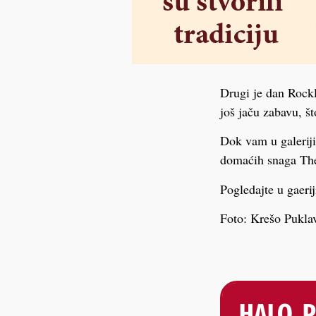
Drugi je dan Rockli
još jaču zabavu, št
Dok vam u galeriji
domaćih snaga The
Pogledajte u gaerij
Foto: Krešo Pukla
HALO, 