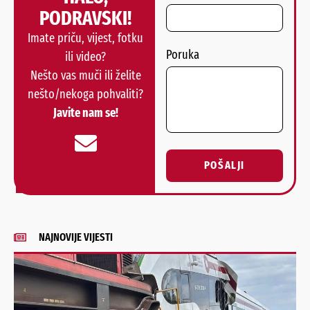
PODRAVSKI!
Imate priču, vijest, fotku
Poruka
ili video?
Nešto vas muči ili želite
nešto/nekoga pohvaliti?
Javite nam se!
POŠALJI
Alternative:
NAJNOVIJE VIJESTI