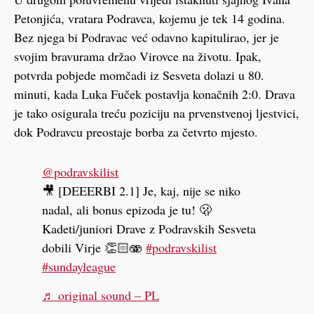
Petonjića, vratara Podravca, kojemu je tek 14 godina.
Bez njega bi Podravac već odavno kapitulirao, jer je
svojim bravurama držao Virovce na životu. Ipak,
potvrda pobjede momčadi iz Sesveta dolazi u 80.
minuti, kada Luka Fuček postavlja konačnih 2:0. Drava
je tako osigurala treću poziciju na prvenstvenoj ljestvici,
dok Podravcu preostaje borba za četvrto mjesto.
@podravskilist
🎥 [DEEERBI 2.1] Je, kaj, nije se niko
nadal, ali bonus epizoda je tu! 🫢
Kadeti/juniori Drave z Podravskih Sesveta
dobili Virje 👏🏻🫨
#podravskilist
#sundayleague
♬ original sound – PL