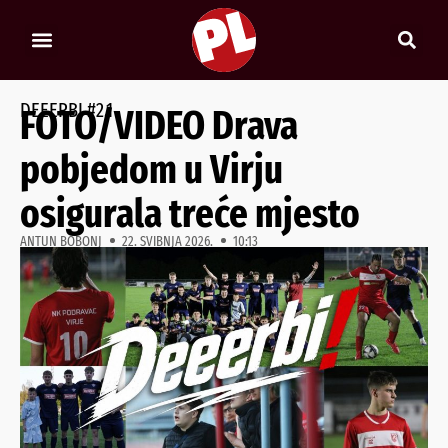
DEEERBI #2.1
FOTO/VIDEO Drava
pobjedom u Virju
osigurala treće mjesto
ANTUN BOBONJ
22. SVIBNJA 2026.
10:13