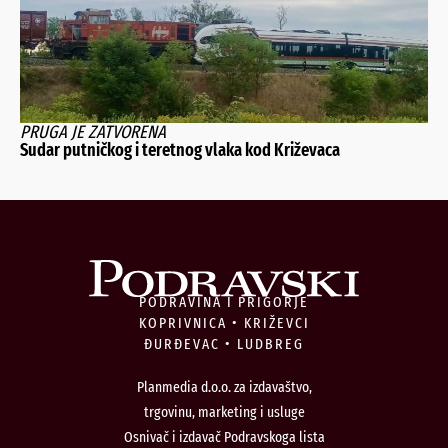
PRUGA JE ZATVORENA
Sudar putničkog i teretnog vlaka kod Križevaca
PODRAVINA I PRIGORJE
KOPRIVNICA • KRIŽEVCI
ĐURĐEVAC • LUDBREG
Planmedia d.o.o. za izdavaštvo,
trgovinu, marketing i usluge
Osnivač i izdavač Podravskoga lista