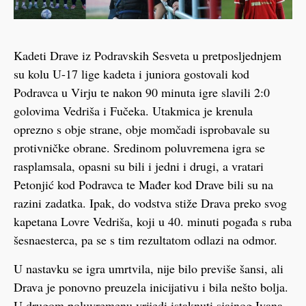
Kadeti Drave iz Podravskih Sesveta u pretposljednjem
su kolu U-17 lige kadeta i juniora gostovali kod
Podravca u Virju te nakon 90 minuta igre slavili 2:0
golovima Vedriša i Fučeka. Utakmica je krenula
oprezno s obje strane, obje momčadi isprobavale su
protivničke obrane. Sredinom poluvremena igra se
rasplamsala, opasni su bili i jedni i drugi, a vratari
Petonjić kod Podravca te Mađer kod Drave bili su na
razini zadatka. Ipak, do vodstva stiže Drava preko svog
kapetana Lovre Vedriša, koji u 40. minuti pogađa s ruba
šesnaesterca, pa se s tim rezultatom odlazi na odmor.
U nastavku se igra umrtvila, nije bilo previše šansi, ali
Drava je ponovno preuzela inicijativu i bila nešto bolja.
U drugom poluvremenu vrijedi istaknuti sjajnog Ivana