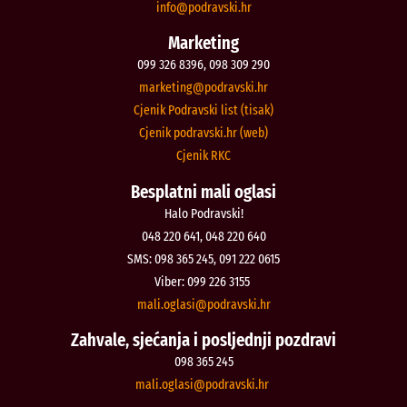
@ofni
rh.iksvardop
Marketing
099 326 8396, 098 309 290
@gnitekram
rh.iksvardop
Cjenik Podravski list (tisak)
Cjenik podravski.hr (web)
Cjenik RKC
Besplatni mali oglasi
Halo Podravski!
048 220 641, 048 220 640
SMS: 098 365 245, 091 222 0615
Viber: 099 226 3155
@isalgo.ilam
rh.iksvardop
Zahvale, sjećanja i posljednji pozdravi
098 365 245
@isalgo.ilam
rh.iksvardop