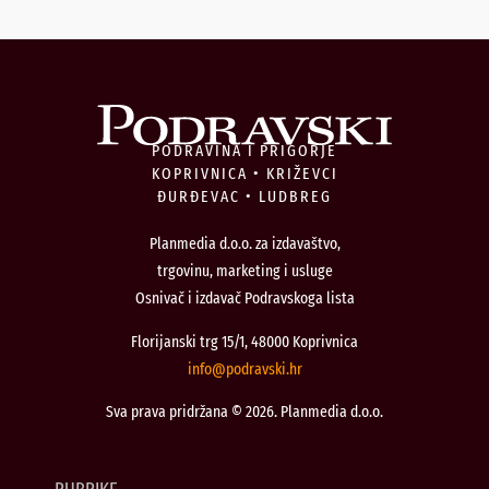
PODRAVINA I PRIGORJE
KOPRIVNICA • KRIŽEVCI
ĐURĐEVAC • LUDBREG
Planmedia d.o.o. za izdavaštvo,
trgovinu, marketing i usluge
Osnivač i izdavač Podravskoga lista
Florijanski trg 15/1, 48000 Koprivnica
@ofni
rh.iksvardop
Sva prava pridržana © 2026. Planmedia d.o.o.