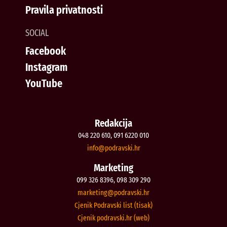
Pravila privatnosti
SOCIAL
Facebook
Instagram
YouTube
Redakcija
048 220 610, 091 6220 010
@ofni
rh.iksvardop
Marketing
099 326 8396, 098 309 290
@gnitekram
rh.iksvardop
Cjenik Podravski list (tisak)
Cjenik podravski.hr (web)