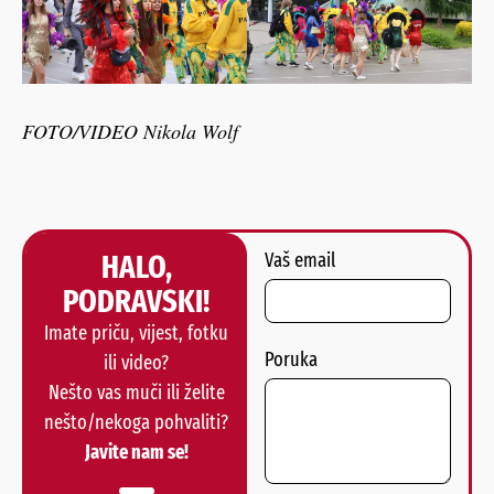
FOTO/VIDEO Nikola Wolf
HALO,
Vaš email
PODRAVSKI!
Imate priču, vijest, fotku
Poruka
ili video?
Nešto vas muči ili želite
nešto/nekoga pohvaliti?
Javite nam se!