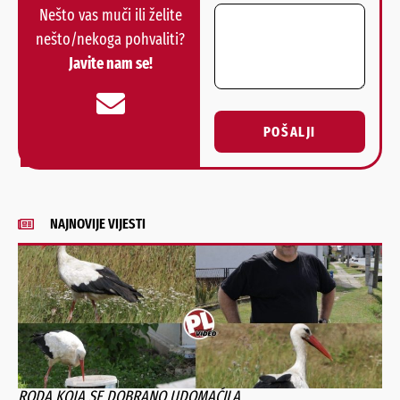
Nešto vas muči ili želite
nešto/nekoga pohvaliti?
Javite nam se!
POŠALJI
Alternative:
NAJNOVIJE VIJESTI
RODA KOJA SE DOBRANO UDOMAĆILA