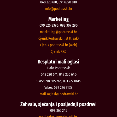
048 220 610, 091 6220 010
@ofni
rh.iksvardop
Marketing
099 326 8396, 098 309 290
@gnitekram
rh.iksvardop
Cjenik Podravski list (tisak)
Cjenik podravski.hr (web)
Cjenik RKC
Besplatni mali oglasi
Halo Podravski!
048 220 641, 048 220 640
SMS: 098 365 245, 091 222 0615
Viber: 099 226 3155
@isalgo.ilam
rh.iksvardop
Zahvale, sjećanja i posljednji pozdravi
098 365 245