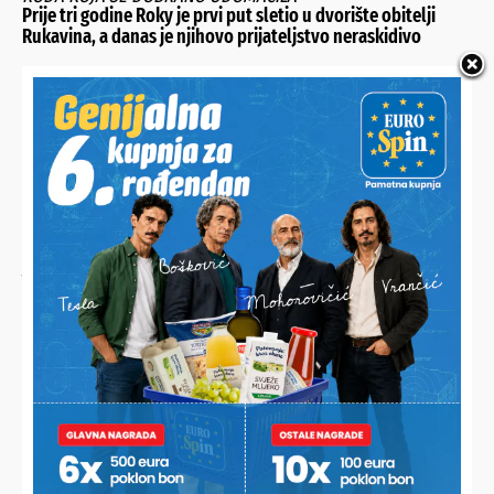
Prije tri godine Roky je prvi put sletio u dvorište obitelji
Rukavina, a danas je njihovo prijateljstvo neraskidivo
JESTE LI ZNALI?
Vulkanizer upozorava: “Primjetite li ovo na gumama, ne
krećite s njima na put”