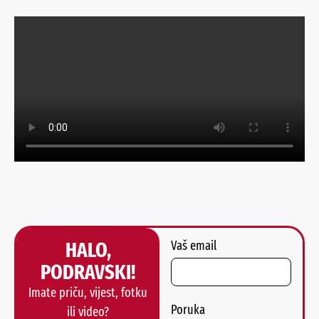
HALO,
Vaš email
PODRAVSKI!
Imate priču, vijest, fotku
Poruka
ili video?