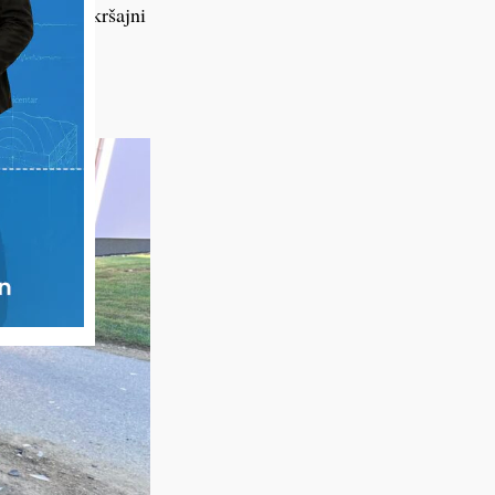
pokrenut prekršajni