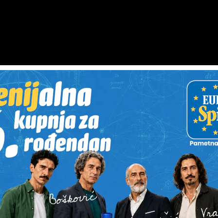
ajem alkohola od 1,33 promila zbog nepropisnog kretanja vozi
 udario u propisno parkirani autobus – odgovorili su iz Polici