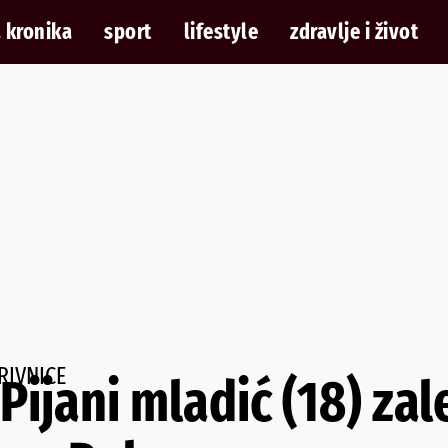
 kronika
sport
lifestyle
zdravlje i život
RIVNICE
ijani mladić (18) zale