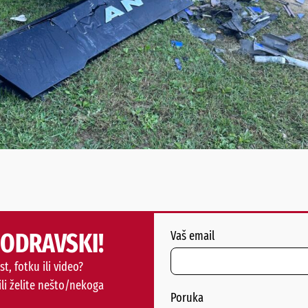
PODRAVSKI!
Vaš email
st, fotku ili video?
ili želite nešto/nekoga
Poruka