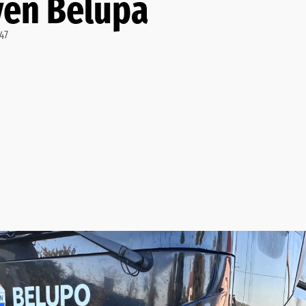
ven Belupa
:47