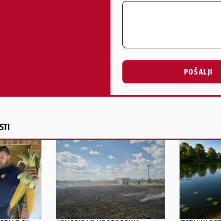
POŠALJI
Alternative:
STI