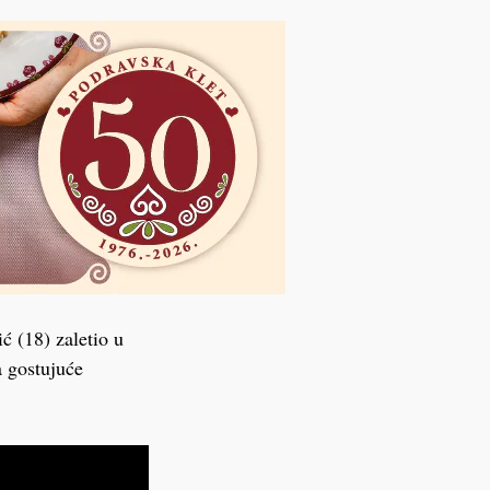
ć (18) zaletio u
a gostujuće