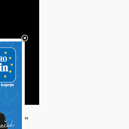
lom prešao na
jske uprave