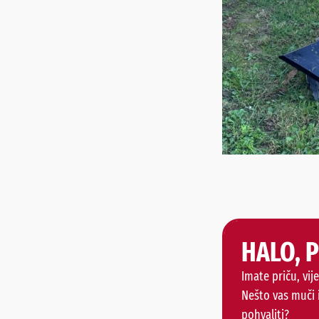
HALO, 
Imate priču, vije
Nešto vas muči 
pohvaliti?