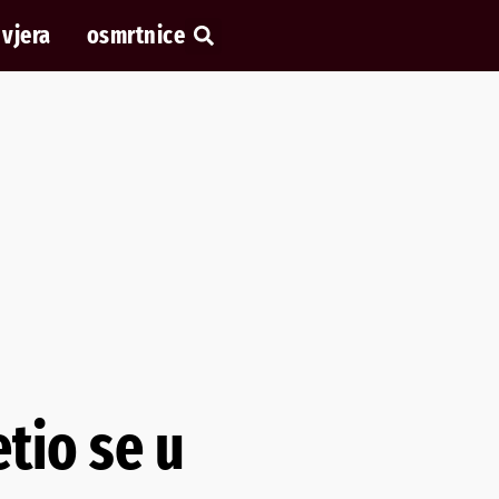
vjera
osmrtnice
tio se u