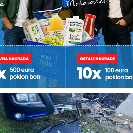
evačke na naš upit i dodali kako će protiv 18-godišnjaka biti 
la Wolf