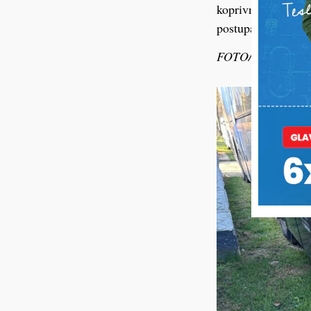
koprivničko – križ
postupak.
FOTO/VIDEO Niko