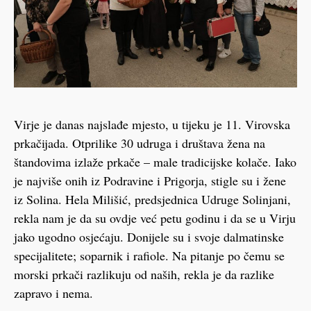
Virje je danas najslađe mjesto, u tijeku je 11. Virovska
prkačijada. Otprilike 30 udruga i društava žena na
štandovima izlaže prkače – male tradicijske kolače. Iako
je najviše onih iz Podravine i Prigorja, stigle su i žene
iz Solina. Hela Milišić, predsjednica Udruge Solinjani,
rekla nam je da su ovdje već petu godinu i da se u Virju
jako ugodno osjećaju. Donijele su i svoje dalmatinske
specijalitete; soparnik i rafiole. Na pitanje po čemu se
morski prkači razlikuju od naših, rekla je da razlike
zapravo i nema.