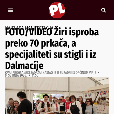
NAJSLAĐA MANIFESTACIJA
FOTO/VIDEO Žiri isproba
preko 70 prkača, a
specijaliteti su stigli i iz
Dalmacije
OVAJ PROGRAMSKI SADRŽAJ NASTAO JE U SURADNJI S OPĆINOM VIRJE
9. SVIBNJA 2026.
11:55