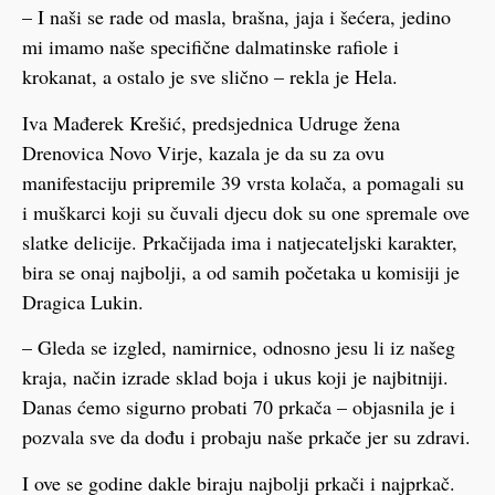
– I naši se rade od masla, brašna, jaja i šećera, jedino
mi imamo naše specifične dalmatinske rafiole i
krokanat, a ostalo je sve slično – rekla je Hela.
Iva Mađerek Krešić, predsjednica Udruge žena
Drenovica Novo Virje, kazala je da su za ovu
manifestaciju pripremile 39 vrsta kolača, a pomagali su
i muškarci koji su čuvali djecu dok su one spremale ove
slatke delicije. Prkačijada ima i natjecateljski karakter,
bira se onaj najbolji, a od samih početaka u komisiji je
Dragica Lukin.
– Gleda se izgled, namirnice, odnosno jesu li iz našeg
kraja, način izrade sklad boja i ukus koji je najbitniji.
Danas ćemo sigurno probati 70 prkača – objasnila je i
pozvala sve da dođu i probaju naše prkače jer su zdravi.
I ove se godine dakle biraju najbolji prkači i najprkač.