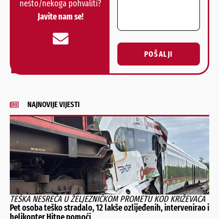
nešto/nekoga pohvaliti?
Javite nam se!
POŠALJI
Alternative:
NAJNOVIJE VIJESTI
TEŠKA NESREĆA U ŽELJEZNIČKOM PROMETU KOD KRIŽEVACA
Pet osoba teško stradalo, 12 lakše ozlijeđenih, intervenirao i
helikopter Hitne pomoći