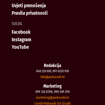
Uvjeti prenošenja
Pravila privatnosti
SOCIAL
Facebook
Instagram
YouTube
Redakcija
048 220 610, 091 6220 010
@ofni
rh.iksvardop
Marketing
099 326 8396, 098 309 290
@gnitekram
rh.iksvardop
Cjenik Podravski list (tisak)