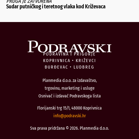
PRUGA JE ZATVORENA
Sudar putničkog i teretnog vlaka kod Križevaca
PODRAVINA I PRIGORJE
KOPRIVNICA • KRIŽEVCI
ĐURĐEVAC • LUDBREG
Planmedia d.o.o. za izdavaštvo,
trgovinu, marketing i usluge
Osnivač i izdavač Podravskoga lista
Florijanski trg 15/1, 48000 Koprivnica
@ofni
rh.iksvardop
Sva prava pridržana © 2026. Planmedia d.o.o.