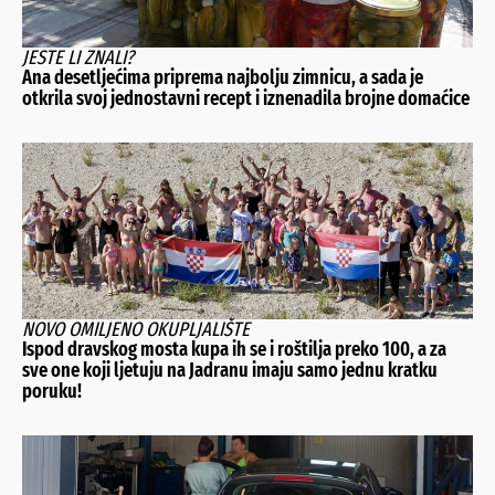
JESTE LI ZNALI?
Ana desetljećima priprema najbolju zimnicu, a sada je
otkrila svoj jednostavni recept i iznenadila brojne domaćice
NOVO OMILJENO OKUPLJALIŠTE
Ispod dravskog mosta kupa ih se i roštilja preko 100, a za
sve one koji ljetuju na Jadranu imaju samo jednu kratku
poruku!