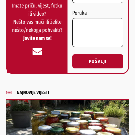
Imate priču, vijest, fotku
Poruka
ili video?
Nešto vas muči ili želite
nešto/nekoga pohvaliti?
Javite nam se!
POŠALJI
Alternative:
NAJNOVIJE VIJESTI