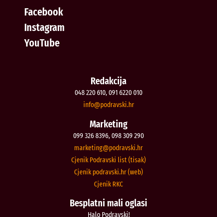
Facebook
Instagram
YouTube
Redakcija
048 220 610, 091 6220 010
@ofni
rh.iksvardop
Marketing
099 326 8396, 098 309 290
@gnitekram
rh.iksvardop
Cjenik Podravski list (tisak)
Cjenik podravski.hr (web)
Cjenik RKC
Besplatni mali oglasi
Halo Podravski!