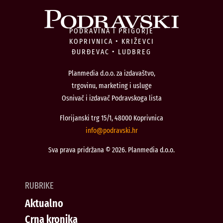
PODRAVINA I PRIGORJE
KOPRIVNICA • KRIŽEVCI
ĐURĐEVAC • LUDBREG
Planmedia d.o.o. za izdavaštvo,
trgovinu, marketing i usluge
Osnivač i izdavač Podravskoga lista
Florijanski trg 15/1, 48000 Koprivnica
@ofni
rh.iksvardop
Sva prava pridržana © 2026. Planmedia d.o.o.
RUBRIKE
Aktualno
Crna kronika