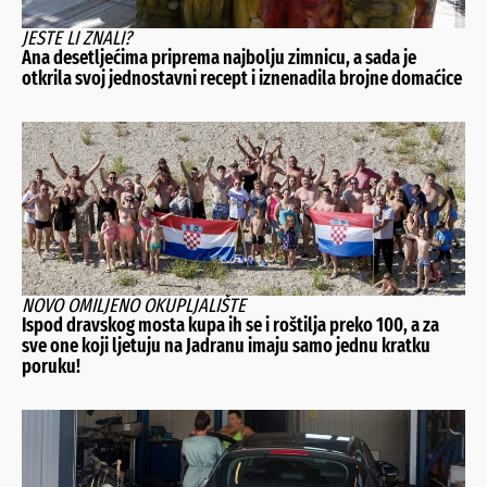
JESTE LI ZNALI?
Ana desetljećima priprema najbolju zimnicu, a sada je
otkrila svoj jednostavni recept i iznenadila brojne domaćice
NOVO OMILJENO OKUPLJALIŠTE
Ispod dravskog mosta kupa ih se i roštilja preko 100, a za
sve one koji ljetuju na Jadranu imaju samo jednu kratku
poruku!