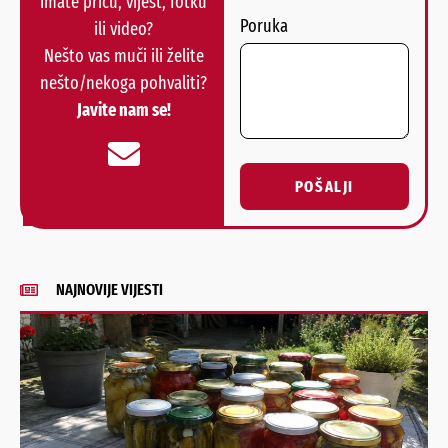
Imate priču, vijest, fotku
Poruka
ili video?
Nešto vas muči ili želite
nešto/nekoga pohvaliti?
Javite nam se!
POŠALJI
Alternative:
NAJNOVIJE VIJESTI