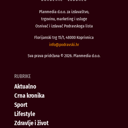
Planmedia d.o.o. za izdavaštvo,
trgovinu, marketing i usluge
Osnivač i izdavač Podravskoga lista
Florijanski trg 15/1, 48000 Koprivnica
@ofni
rh.iksvardop
Sva prava pridržana © 2026. Planmedia d.o.o.
RUBRIKE
Aktualno
Crna kronika
Sport
Lifestyle
Zdravlje i život