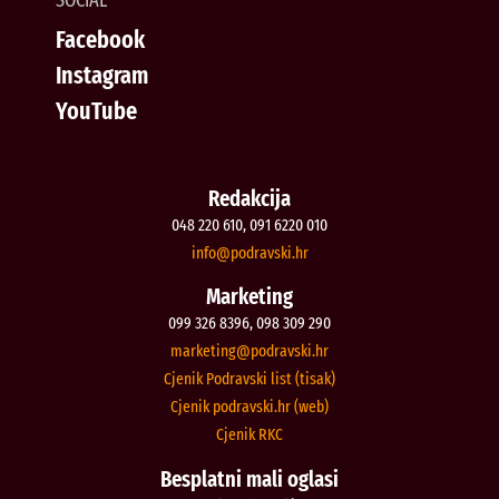
Facebook
Instagram
YouTube
Redakcija
048 220 610, 091 6220 010
@ofni
rh.iksvardop
Marketing
099 326 8396, 098 309 290
@gnitekram
rh.iksvardop
Cjenik Podravski list (tisak)
Cjenik podravski.hr (web)
Cjenik RKC
Besplatni mali oglasi