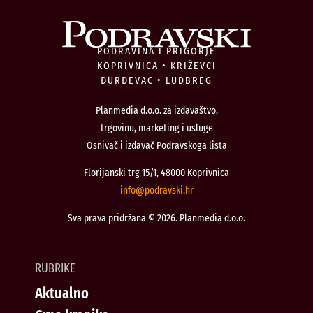
PODRAVINA I PRIGORJE
KOPRIVNICA • KRIŽEVCI
ĐURĐEVAC • LUDBREG
Planmedia d.o.o. za izdavaštvo,
trgovinu, marketing i usluge
Osnivač i izdavač Podravskoga lista
Florijanski trg 15/1, 48000 Koprivnica
@ofni
rh.iksvardop
Sva prava pridržana © 2026. Planmedia d.o.o.
RUBRIKE
Aktualno