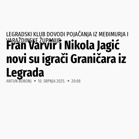
LEGRADSKI KLUB DOVODI POJAČANJA IZ MEĐIMURJA I
VARAŽDINSKE ŽUPANIJE
Fran Varvir i Nikola Jagić
novi su igrači Graničara iz
Legrada
ANTUN BOBONJ
10. SRPNJA 2025.
20:08