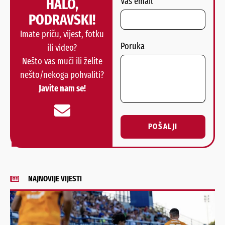
HALO,
Vaš email
PODRAVSKI!
Imate priču, vijest, fotku
Poruka
ili video?
Nešto vas muči ili želite
nešto/nekoga pohvaliti?
Javite nam se!
POŠALJI
Alternative:
NAJNOVIJE VIJESTI