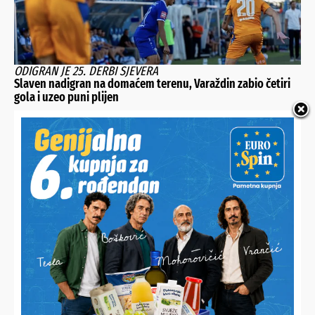
ODIGRAN JE 25. DERBI SJEVERA
Slaven nadigran na domaćem terenu, Varaždin zabio četiri
gola i uzeo puni plijen
PRIREĐEN JE DEFILE JAHAČA I KOČIJA I DRUŽENJE
Sportski konjički klub Podravske Sesvete proslavio 20.
rođendan