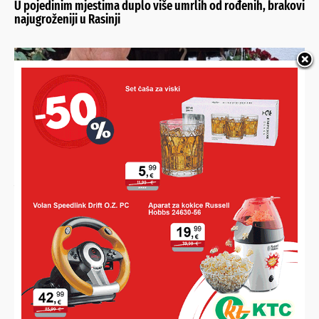
U pojedinim mjestima duplo više umrlih od rođenih, brakovi
najugroženiji u Rasinji
NEVJEROJATNA RAJČICA IZ GRABROVNICE
Je li u vrtu bake Božice izrasla najveća rajčica ikad uzgojena
u Hrvatskoj? Kad su je stavili na vagu, nisu vjerovali svojim
očima