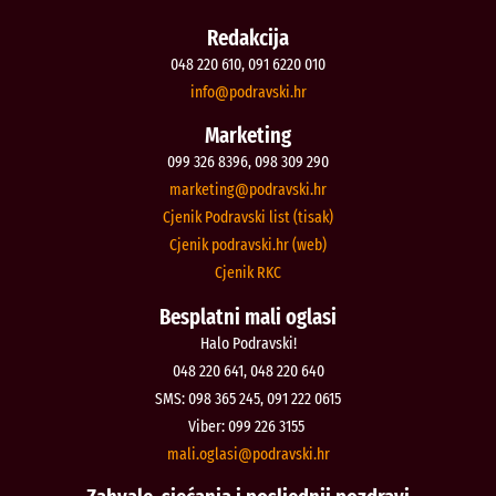
Redakcija
048 220 610, 091 6220 010
@ofni
rh.iksvardop
Marketing
099 326 8396, 098 309 290
@gnitekram
rh.iksvardop
Cjenik Podravski list (tisak)
Cjenik podravski.hr (web)
Cjenik RKC
Besplatni mali oglasi
Halo Podravski!
048 220 641, 048 220 640
SMS: 098 365 245, 091 222 0615
Viber: 099 226 3155
@isalgo.ilam
rh.iksvardop