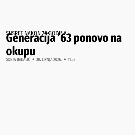
SUSRET NAKON 20 GODINA
Generacija ’63 ponovo na
okupu
SONJA BADALIĆ
30. LIPNJA 2026.
11:58