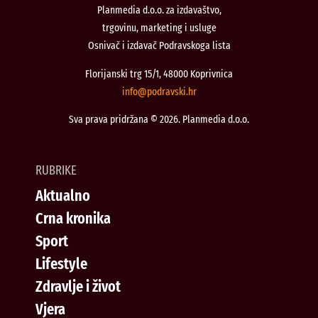
Planmedia d.o.o. za izdavaštvo,
trgovinu, marketing i usluge
Osnivač i izdavač Podravskoga lista
Florijanski trg 15/1, 48000 Koprivnica
@ofni
rh.iksvardop
Sva prava pridržana © 2026. Planmedia d.o.o.
RUBRIKE
Aktualno
Crna kronika
Sport
Lifestyle
Zdravlje i život
Vjera