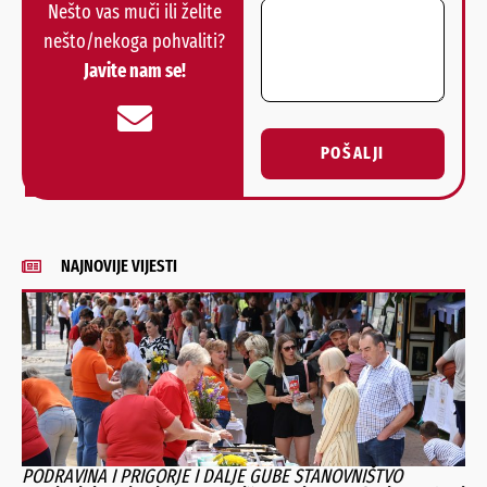
Nešto vas muči ili želite
nešto/nekoga pohvaliti?
Javite nam se!
POŠALJI
Alternative:
NAJNOVIJE VIJESTI
PODRAVINA I PRIGORJE I DALJE GUBE STANOVNIŠTVO