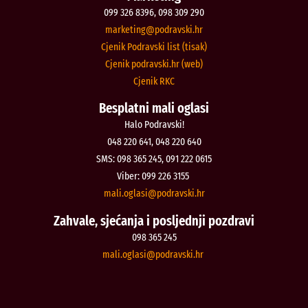
099 326 8396, 098 309 290
@gnitekram
rh.iksvardop
Cjenik Podravski list (tisak)
Cjenik podravski.hr (web)
Cjenik RKC
Besplatni mali oglasi
Halo Podravski!
048 220 641, 048 220 640
SMS: 098 365 245, 091 222 0615
Viber: 099 226 3155
@isalgo.ilam
rh.iksvardop
Zahvale, sjećanja i posljednji pozdravi
098 365 245
@isalgo.ilam
rh.iksvardop