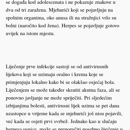
se događa kod adolescenata i ne pokazuje znakove u
dva od tri zaražena. Mjehurići koji se pojavljuju na
spolnim organima, oko anusa ili na stražnjici vrlo su
bolni (naročito kod žena). Herpes se pojavljuje gotovo
uvijek na istom mjestu.
Liječenje prve infekcije sastoji se od antivirusnih
lijekova koji se uzimaju oralno i krema koje se
primjenjuju lokalno kako bi se olakšao osjećaj bola.
Liječenjem se može također skratiti akutna faza, ali se
ponovno javljanje ne može spriječiti. Pri sljedećim
izbijanjima bolesti, antivirusni lijek uzima se pet dana
uzastopce u vrijeme kada se mjehurići još nisu pojavili,
već kada se osjeti prvi svrbež. Jednako kao u slučaju
herpesa usnice, može se preporučiti posebno liječenje u