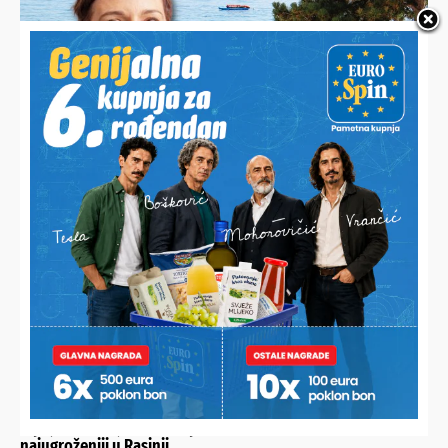
SAVJETI DR. IVANE BARDEK
Pitali smo dermatologinju kako, kada i koliko često nanositi
kremu za sunčanje pa shvatili da većina ljudi oduvijek radi
veliku grešku
PODRAVINA I PRIGORJE I DALJE GUBE STANOVNIŠTVO
U pojedinim mjestima duplo više umrlih od rođenih, brakovi
najugroženiji u Rasinji