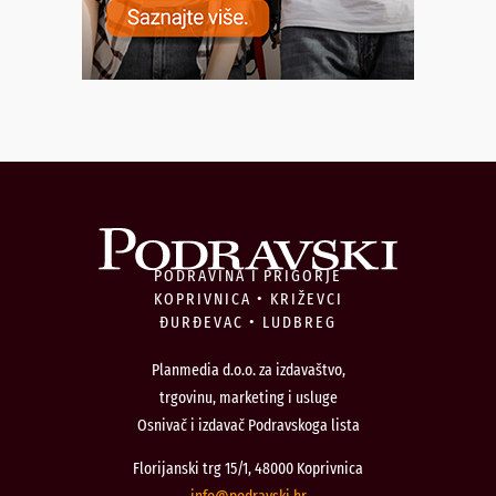
PODRAVINA I PRIGORJE
KOPRIVNICA • KRIŽEVCI
ĐURĐEVAC • LUDBREG
Planmedia d.o.o. za izdavaštvo,
trgovinu, marketing i usluge
Osnivač i izdavač Podravskoga lista
Florijanski trg 15/1, 48000 Koprivnica