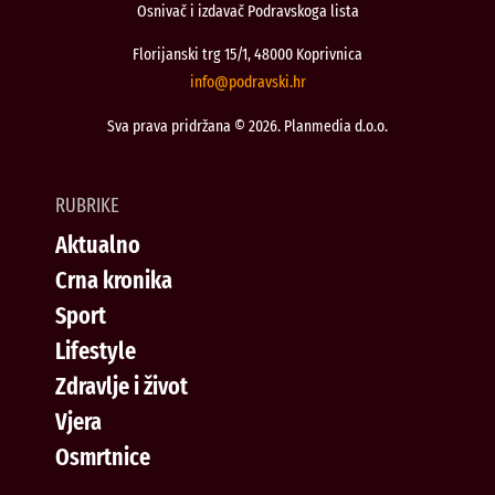
Osnivač i izdavač Podravskoga lista
Florijanski trg 15/1, 48000 Koprivnica
@ofni
rh.iksvardop
Sva prava pridržana © 2026. Planmedia d.o.o.
RUBRIKE
Aktualno
Crna kronika
Sport
Lifestyle
Zdravlje i život
Vjera
Osmrtnice