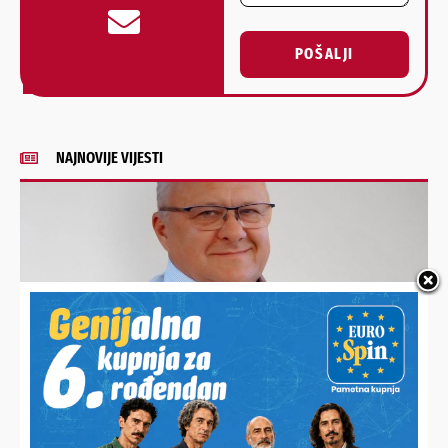
POŠALJI
Alternative:
NAJNOVIJE VIJESTI
ISPITAN U BJELOVARU
Bošnjak dobio zabranu prilaska, prijeti mu i višegodišnji
zatvor