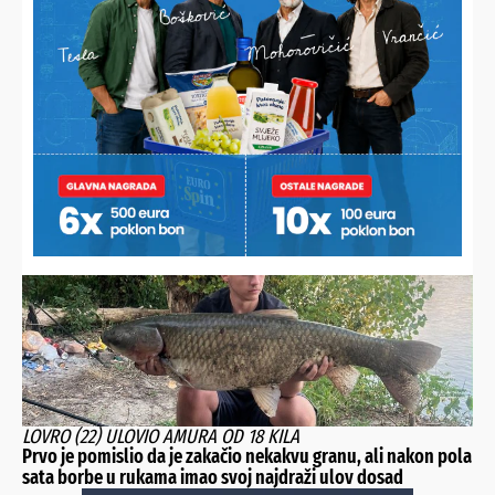
MIKLINOVEC DRASTIČNO POMLADIO MOMČAD
Prioritet je razvoj igrača, a ne pozicija. Prosjek momčadi je
21 godina
LOVRO (22) ULOVIO AMURA OD 18 KILA
Prvo je pomislio da je zakačio nekakvu granu, ali nakon pola
sata borbe u rukama imao svoj najdraži ulov dosad