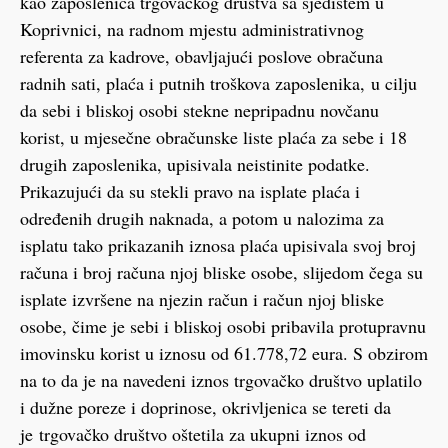
kao zaposlenica trgovačkog društva sa sjedištem u
Koprivnici, na radnom mjestu administrativnog
referenta za kadrove, obavljajući poslove obračuna
radnih sati, plaća i putnih troškova zaposlenika, u cilju
da sebi i bliskoj osobi stekne nepripadnu novčanu
korist, u mjesečne obračunske liste plaća za sebe i 18
drugih zaposlenika, upisivala neistinite podatke.
Prikazujući da su stekli pravo na isplate plaća i
određenih drugih naknada, a potom u nalozima za
isplatu tako prikazanih iznosa plaća upisivala svoj broj
računa i broj računa njoj bliske osobe, slijedom čega su
isplate izvršene na njezin račun i račun njoj bliske
osobe, čime je sebi i bliskoj osobi pribavila protupravnu
imovinsku korist u iznosu od 61.778,72 eura. S obzirom
na to da je na navedeni iznos trgovačko društvo uplatilo
i dužne poreze i doprinose, okrivljenica se tereti da
je trgovačko društvo oštetila za ukupni iznos od