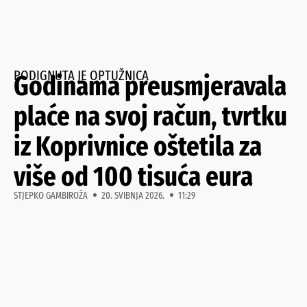
PODIGNUTA JE OPTUŽNICA
Godinama preusmjeravala
plaće na svoj račun, tvrtku
iz Koprivnice oštetila za
više od 100 tisuća eura
STJEPKO GAMBIROŽA
20. SVIBNJA 2026.
11:29