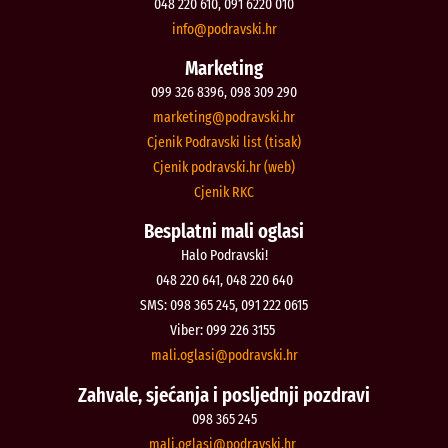
048 220 610, 091 6220 010
@ofni
rh.iksvardop
Marketing
099 326 8396, 098 309 290
@gnitekram
rh.iksvardop
Cjenik Podravski list (tisak)
Cjenik podravski.hr (web)
Cjenik RKC
Besplatni mali oglasi
Halo Podravski!
048 220 641, 048 220 640
SMS: 098 365 245, 091 222 0615
Viber: 099 226 3155
@isalgo.ilam
rh.iksvardop
Zahvale, sjećanja i posljednji pozdravi
098 365 245
@isalgo.ilam
rh.iksvardop