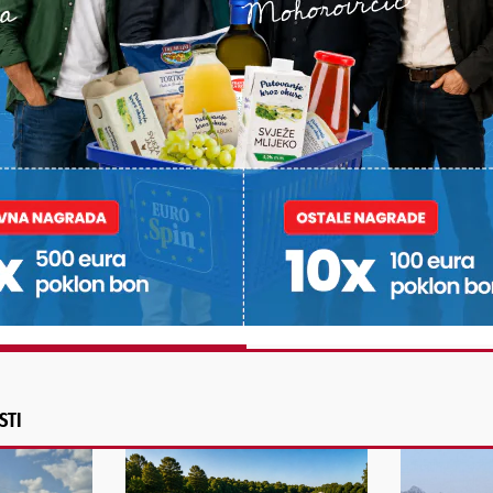
PODRAVSKI!
Vaš email
st, fotku ili video?
ili želite nešto/nekoga
Poruka
POŠALJI
Alternative:
STI