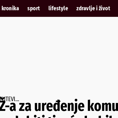
 kronika
sport
lifestyle
zdravlje i život
PUTEVI...
HŽ-a za uređenje kom