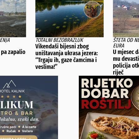
ENJA
TOTALNI BEZOBRAZLUK
ŠTETA OD N
EURA
Vikendaši bijesni zbog
d pa zapalio
U mjesec d
uništavanja ukrasa jezera:
mu devastir
“Trgaju ih, gaze čamcima i
policija ot
veslima!”
riječ