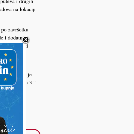
 puteva i drugih
dova na lokaciji
e po završetku
de i dodatna
ega napraviti
nalaza glasi:
a, sukladan je
tak I, točka 3.” –