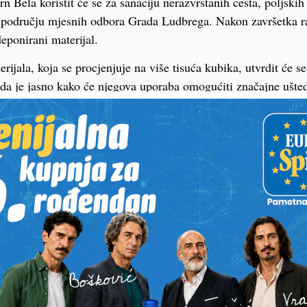
rn Bela koristit će se za sanaciju nerazvrstanih cesta, poljskih
a području mjesnih odbora Grada Ludbrega. Nakon završetka ra
deponirani materijal.
rijala, koja se procjenjuje na više tisuća kubika, utvrdit će s
ada je jasno kako će njegova uporaba omogućiti značajne ušte
nu infrastrukturu. Nakon toga će stručne službe Grada Ludbr
porabe materijala.
pitivanje provela je tvrtka Sample Control d.o.o., a zaključak 
krutog homogenog uzorka kamenog agregata sive boje bez miris
im u Pravilniku o ukidanju statusa otpada (NN 55/2023), doda