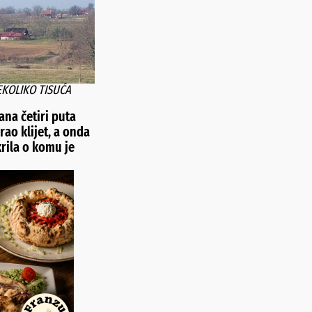
EKOLIKO TISUĆA
ana četiri puta
ao klijet, a onda
krila o komu je