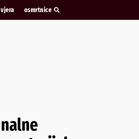
vjera
osmrtnice
unalne