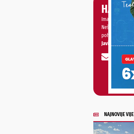
HALO, 
Imate priču, vije
Nešto vas muči 
pohvaliti?
Javite nam se!
NAJNOVIJE VIJE