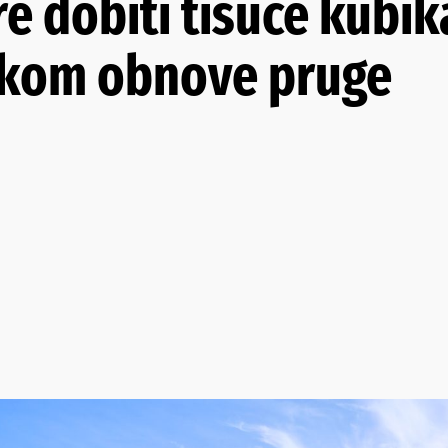
re dobiti tisuće kubik
jekom obnove pruge