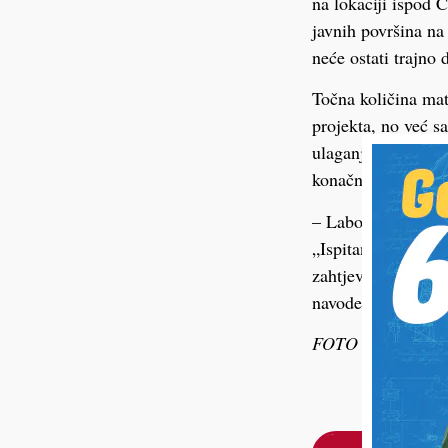
na lokaciji ispod Č
javnih površina n
neće ostati trajno 
Točna količina mate
projekta, no već s
ulaganja u komunal
konačni raspored u
– Laboratorijsko is
„Ispitani uzorak 
zahtjevima naveden
navode iz Grada.
FOTO ilustracija