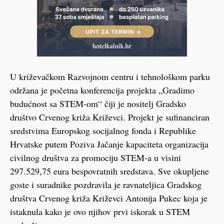
U križevačkom Razvojnom centru i tehnološkom parku
održana je početna konferencija projekta „Gradimo
budućnost sa STEM-om“ čiji je nositelj Gradsko
društvo Crvenog križa Križevci. Projekt je sufinanciran
sredstvima Europskog socijalnog fonda i Republike
Hrvatske putem Poziva Jačanje kapaciteta organizacija
civilnog društva za promociju STEM-a u visini
297.529,75 eura bespovratnih sredstava. Sve okupljene
goste i suradnike pozdravila je ravnateljica Gradskog
društva Crvenog križa Križevci Antonija Pukec koja je
istaknula kako je ovo njihov prvi iskorak u STEM