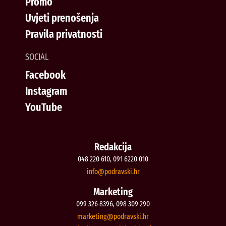
Promo
Uvjeti prenošenja
Pravila privatnosti
SOCIAL
Facebook
Instagram
YouTube
Redakcija
048 220 610, 091 6220 010
@ofni
rh.iksvardop
Marketing
099 326 8396, 098 309 290
@gnitekram
rh.iksvardop