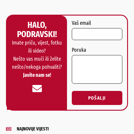
HALO,
Vaš email
PODRAVSKI!
Imate priču, vijest, fotku
Poruka
ili video?
Nešto vas muči ili želite
nešto/nekoga pohvaliti?
Javite nam se!
POŠALJI
Alternative:
NAJNOVIJE VIJESTI