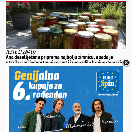
JESTE LI ZNALI?
Ana desetljećima priprema najbolju zimnicu, a sada je
otkrila svoj jednostavni recept i iznenadila brojne domaćice
NOVO OMILJENO OKUPLJALIŠTE
Ispod dravskog mosta kupa ih se i roštilja preko 100, a za