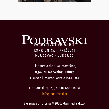
PODRAVINA I PRIGORJE
KOPRIVNICA • KRIŽEVCI
ĐURĐEVAC • LUDBREG
Planmedia d.o.o. za izdavaštvo,
trgovinu, marketing i usluge
Osnivač i izdavač Podravskoga lista
Florijanski trg 15/1, 48000 Koprivnica
@ofni
rh.iksvardop
Sva prava pridržana © 2026. Planmedia d.o.o.