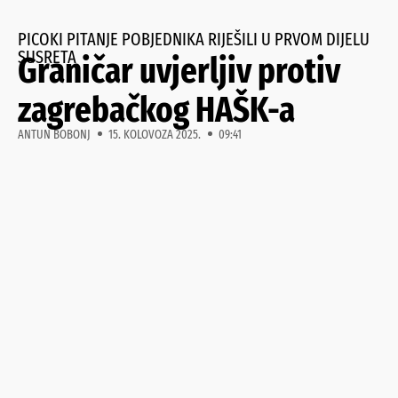
PICOKI PITANJE POBJEDNIKA RIJEŠILI U PRVOM DIJELU
SUSRETA
Graničar uvjerljiv protiv
zagrebačkog HAŠK-a
ANTUN BOBONJ
15. KOLOVOZA 2025.
09:41