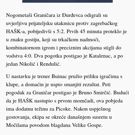
Nogometaši Graničara iz Đurđevca odigrali su
uvjerljivu prijateljsku utakmicu protiv zagrebačkog
HAŠK-a, pobijedivši s 5:2. Prvih 45 minuta proteklo je
u znaku gostiju, koji su trkačkom nadmoći,
kombinatornom igrom i preciznim akcijama stigli do
vodstva 4:0. Dva pogotka postigao je Katalenac, a po
jedan Nikolić i Rendulić.
U nastavku je trener Buinac pružio priliku igračima s
klupe, a domaćin je uspio smanjiti rezultat. Peti
pogodak za Graničar postigao je Bruno Smirčić. Budući
da je HAŠK nastupio s prvom momčadi, ova pobjeda
ima dodatnu težinu za Picoke. Nakon uspješnog
gostovanja, ekipa se okreće današnjem susretu u
Močilama povodom blagdana Velike Gospe.