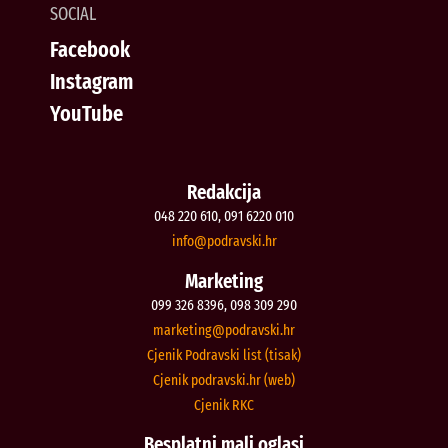
SOCIAL
Facebook
Instagram
YouTube
Redakcija
048 220 610, 091 6220 010
@ofni
rh.iksvardop
Marketing
099 326 8396, 098 309 290
@gnitekram
rh.iksvardop
Cjenik Podravski list (tisak)
Cjenik podravski.hr (web)
Cjenik RKC
Besplatni mali oglasi