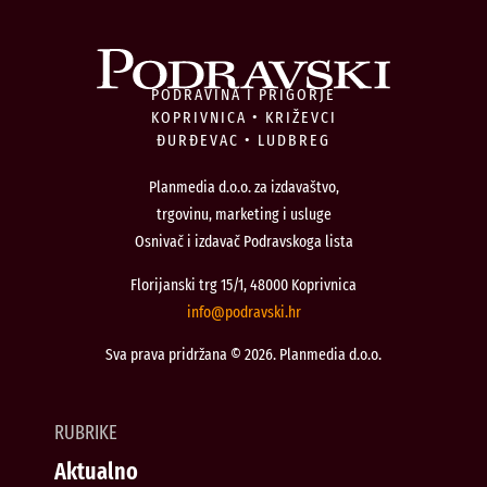
PODRAVINA I PRIGORJE
KOPRIVNICA • KRIŽEVCI
ĐURĐEVAC • LUDBREG
Planmedia d.o.o. za izdavaštvo,
trgovinu, marketing i usluge
Osnivač i izdavač Podravskoga lista
Florijanski trg 15/1, 48000 Koprivnica
@ofni
rh.iksvardop
Sva prava pridržana © 2026. Planmedia d.o.o.
RUBRIKE
Aktualno