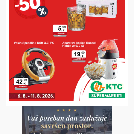
U LITVI OSVOJIO ZLATO
Koprivničanac novi europski prvak, digao 232,5 kilograma i
skinuo hrvatski rekord
POVIJESNI USPJEH U SAD-U
Koprivničanci osvojili svjetsko srebro u Houstonu