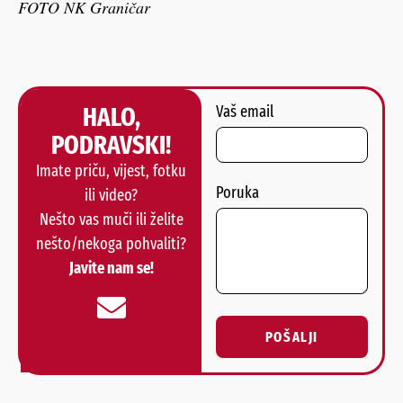
FOTO NK Graničar
HALO,
Vaš email
PODRAVSKI!
Imate priču, vijest, fotku
Poruka
ili video?
Nešto vas muči ili želite
nešto/nekoga pohvaliti?
Javite nam se!
POŠALJI
Alternative: