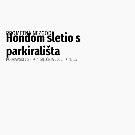
PROMETNA NEZGODA
Hondom sletio s
parkirališta
PODRAVSKI LIST
1. SIJEČNJA 2025.
12:55