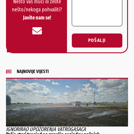
Nešto vas muči ili želite
nešto/nekoga pohvaliti?
Javite nam se!
POŠALJI
Alternative:
NAJNOVIJE VIJESTI
IGNORIRAO UPOZORENJA VATROGASACA