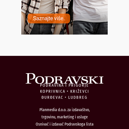
PODRAVINA I PRIGORJE
KOPRIVNICA • KRIŽEVCI
ĐURĐEVAC • LUDBREG
Planmedia d.o.o. za izdavaštvo,
trgovinu, marketing i usluge
Osnivač i izdavač Podravskoga lista