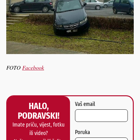
FOTO
Facebook
HALO,
Vaš email
PODRAVSKI!
Imate priču, vijest, fotku
Poruka
ili video?