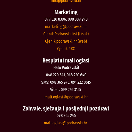
@ofni
rh.iksvardop
Marketing
099 326 8396, 098 309 290
@gnitekram
rh.iksvardop
Cjenik Podravski list (tisak)
Cjenik podravski.hr (web)
Cjenik RKC
Besplatni mali oglasi
Halo Podravski!
048 220 641, 048 220 640
SMS: 098 365 245, 091 222 0615
Viber: 099 226 3155
@isalgo.ilam
rh.iksvardop
Zahvale, sjećanja i posljednji pozdravi
098 365 245
@isalgo.ilam
rh.iksvardop