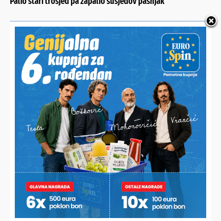
Palio stari trosjed pa zapalio susjedov pašnjak
ŠTETA OD NEKOLIKO TISUĆA EURA
U mjesec dana četiri puta mu devastirao klijet, a onda
policija otkrila o komu je riječ