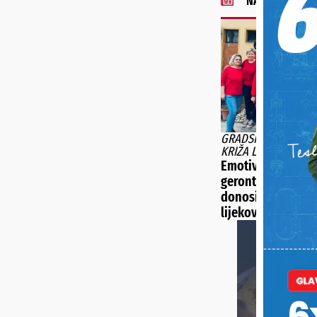
NAJNOVIJE VIJE
GRADSKO DRUŠTVO
KRIŽA LUDBREG
Emotivan oprošta
gerontodomaćica:
donosile samo kr
lijekove, donosil