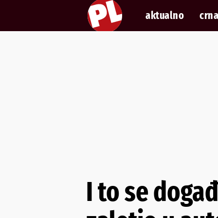
aktualno
crna
I to se doga