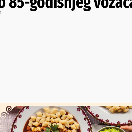
to 85-godišnjeg vozač
1