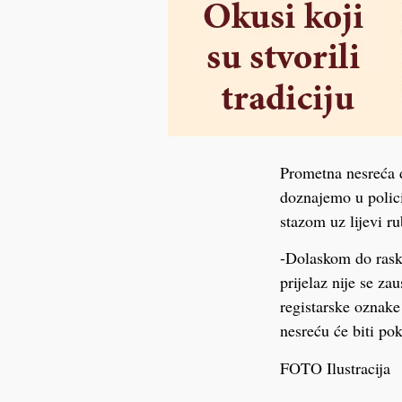
Prometna nesreća d
doznajemo u polici
stazom uz lijevi ru
-Dolaskom do rask
prijelaz nije se z
registarske oznake
nesreću će biti po
FOTO Ilustracija