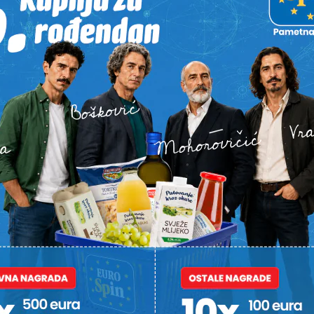
STI
 CRVENOG
U TIJEKU JE POLICIJSKI OČEVID
NEIZOSTAVN
MAGISTRALU 
UPRAVO Sudar dva auta na
LUBENICAMA 
j od
Podravskoj magistrali, tri
Urod je dob
 “Nisu
osobe ozlijeđene
isplativ, a 
uh i
prodati na
e su sebe”