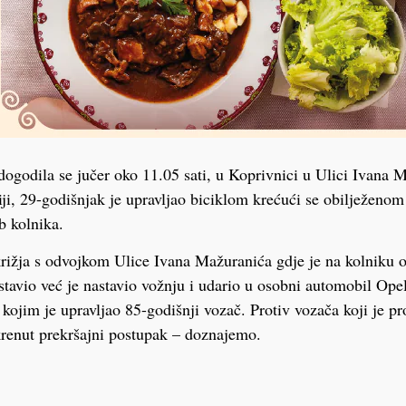
ogodila se jučer oko 11.05 sati, u Koprivnici u Ulici Ivana 
ji, 29-godišnjak je upravljao biciklom krećući se obilježenom
b kolnika.
rižja s odvojkom Ulice Ivana Mažuranića gdje je na kolniku 
austavio već je nastavio vožnju i udario u osobni automobil Ope
 kojim je upravljao 85-godišnji vozač. Protiv vozača koji je 
krenut prekršajni postupak – doznajemo.