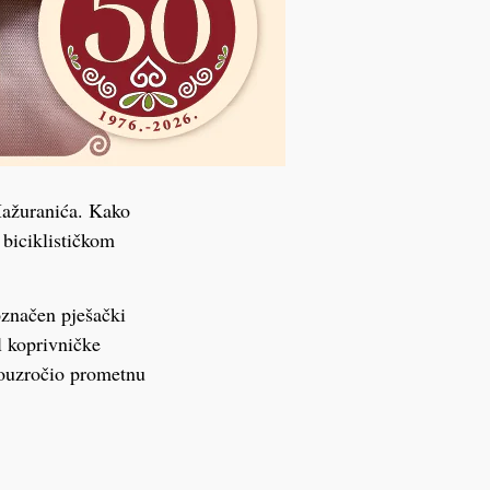
Mažuranića. Kako
 biciklističkom
označen pješački
l koprivničke
prouzročio prometnu