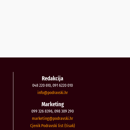
Redakcija
048 220 610, 091 6220 010
@ofni
rh.iksvardop
Marketing
099 326 8396, 098 309 290
@gnitekram
rh.iksvardop
Cjenik Podravski list (tisak)