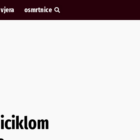
vjera
osmrtnice
biciklom