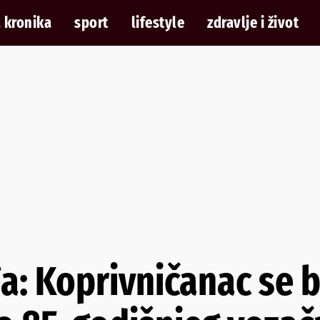
 kronika
sport
lifestyle
zdravlje i život
đa: Koprivničanac se 