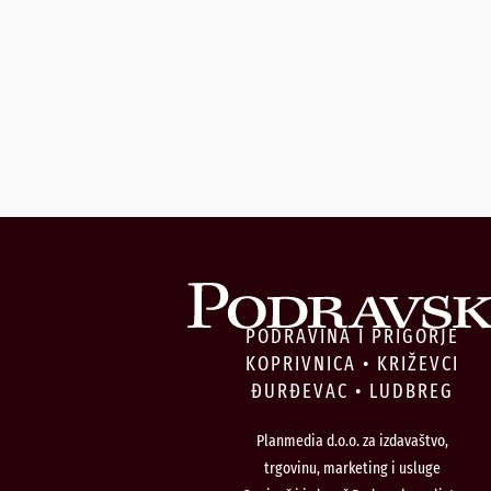
PODRAVINA I PRIGORJE
KOPRIVNICA • KRIŽEVCI
ĐURĐEVAC • LUDBREG
Planmedia d.o.o. za izdavaštvo,
trgovinu, marketing i usluge