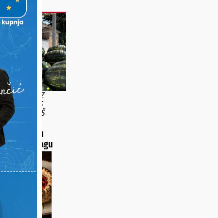
A POSTAJA UZ
JE I ŠTAND S
OBITELJI ŠOŠ
ar i uzgoj
sve ih uspiju
 kućnom pragu