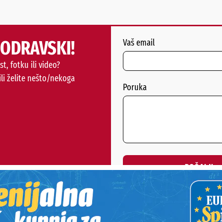
PODRAVSKI!
Vaš email
st, fotku ili video?
ili želite nešto/nekoga
Poruka
POŠALJI
Alternative: