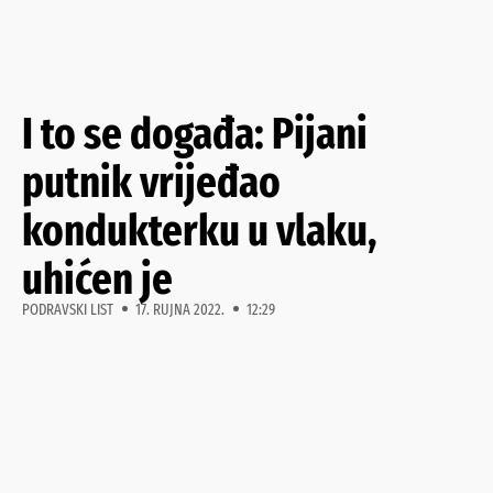
I to se događa: Pijani
putnik vrijeđao
kondukterku u vlaku,
uhićen je
PODRAVSKI LIST
17. RUJNA 2022.
12:29