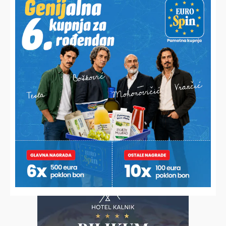
BRIGA O GRADSKOJ BAŠTINI
Esterova 19 pred otvorenjem, pomaci i oko još jedne
poznate zgrade u centru
OD RADA I TRUDA OSTALE SU SAMO PUNE NJIVE
Nitko ne želi otkupiti Josipovih 5.000 klipova kukuruza
šećerca pa ih sada besplatno dijeli