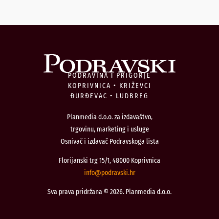
PODRAVINA I PRIGORJE
KOPRIVNICA • KRIŽEVCI
ĐURĐEVAC • LUDBREG
Planmedia d.o.o. za izdavaštvo,
trgovinu, marketing i usluge
Osnivač i izdavač Podravskoga lista
Florijanski trg 15/1, 48000 Koprivnica
@ofni
rh.iksvardop
Sva prava pridržana © 2026. Planmedia d.o.o.