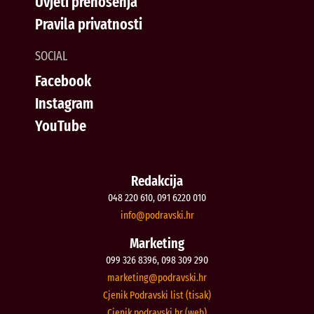
Uvjeti prenošenja
Pravila privatnosti
SOCIAL
Facebook
Instagram
YouTube
Redakcija
048 220 610, 091 6220 010
@ofni
rh.iksvardop
Marketing
099 326 8396, 098 309 290
@gnitekram
rh.iksvardop
Cjenik Podravski list (tisak)
Cjenik podravski.hr (web)