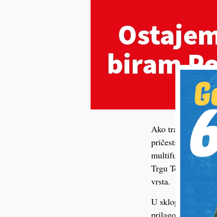
Ako tražite idealn
pričesti, krizme, 
multifunkcionalan 
Trgu Tomislava Bar
vrsta.
U sklopu najma dos
prilagođenima vrst