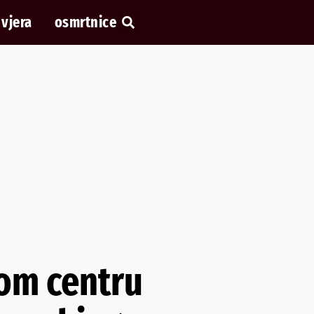
vjera
osmrtnice
mom centru