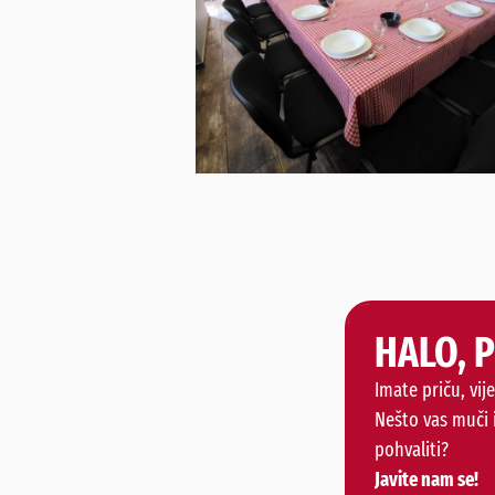
HALO, 
Imate priču, vije
Nešto vas muči 
pohvaliti?
Javite nam se!