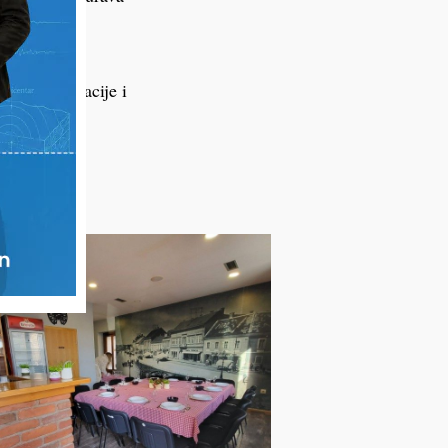
godnostima
. Za rezervacije i
dresa
rh.ck-