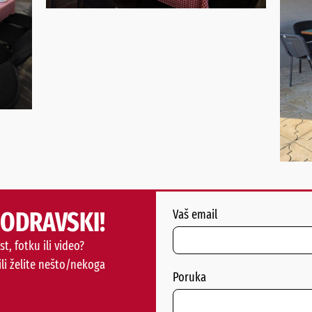
PODRAVSKI!
Vaš email
st, fotku ili video?
ili želite nešto/nekoga
Poruka