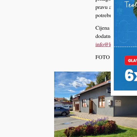
pravu atmosferu. 
potrebnim za bezbr
Cijena dnevnog naj
dodatne informacij
@ofni
calanumok
.
FOTO
GKP Komu