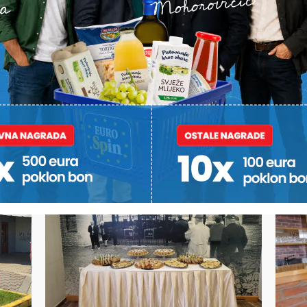
Lokacija je lako dostupna, s osiguranim parkingom i svim po
ižnu organizaciju.
ma iznosi 170 eura, a u cijenu je uključeno i čišćenje prostora
e dostupni su brojevi 048/621-392 i 098/410 339 te e-mail a
nalac