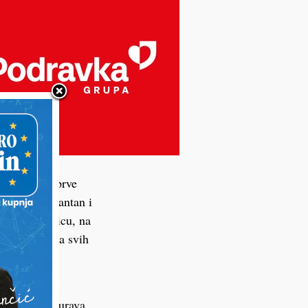
, krštenja, prve
ca nudi elegantan i
radsku tržnicu, na
nih događanja svih
lovnicima
ola koja osigurava