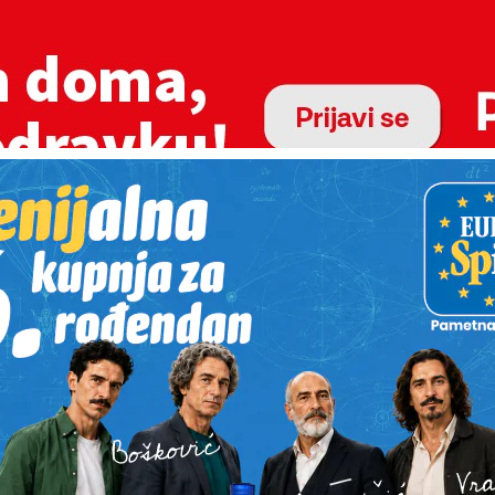
o mjesto za proslavu rođendana, djevojačke ili momačke večeri
poslovne radionice ili neki drugi događaj, Komunalac Koprivni
prostor za do 20 osoba, smješten u samom centru grada, uz G
deka. Prostor je prikladan za organizaciju privatnih i poslov
tupne su i dodatne usluge, poput cateringa s raznovrsnim je
i događanja i željama korisnika te profesionalne dekoracije st