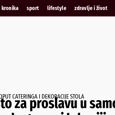
 kronika
sport
lifestyle
zdravlje i život
OPUT CATERINGA I DEKORACIJE STOLA
to za proslavu u sa