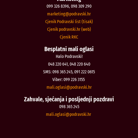
099 326 8396, 098 309 290
@gnitekram
rh.iksvardop
Cjenik Podravski list (tisak)
Cjenik podravski.hr (web)
Cjenik RKC
Besplatni mali oglasi
Halo Podravski!
048 220 641, 048 220 640
SMS: 098 365 245, 091 222 0615
Viber: 099 226 3155
@isalgo.ilam
rh.iksvardop
Zahvale, sjećanja i posljednji pozdravi
098 365 245
@isalgo.ilam
rh.iksvardop