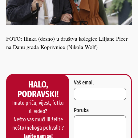
FOTO: Ilinka (desno) u društvu kolegice Liljane Picer
na Danu grada Koprivnice (Nikola Wolf)
HALO,
Vaš email
PODRAVSKI!
Imate priču, vijest, fotku
Poruka
ili video?
Nešto vas muči ili želite
nešto/nekoga pohvaliti?
Javite nam se!