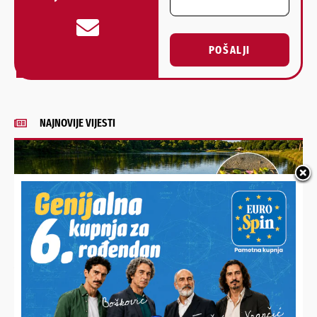
POŠALJI
Alternative:
NAJNOVIJE VIJESTI
TOTALNI BEZOBRAZLUK
Vikendaši bijesni zbog uništavanja ukrasa jezera: “Trgaju ih,
gaze čamcima i veslima!”