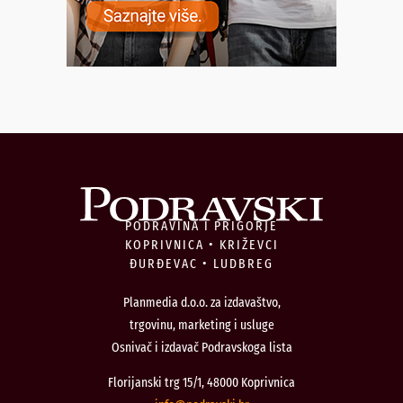
PODRAVINA I PRIGORJE
KOPRIVNICA • KRIŽEVCI
ĐURĐEVAC • LUDBREG
Planmedia d.o.o. za izdavaštvo,
trgovinu, marketing i usluge
Osnivač i izdavač Podravskoga lista
Florijanski trg 15/1, 48000 Koprivnica