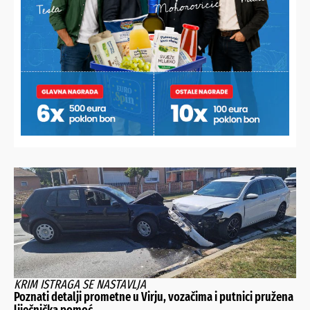
ŠTETA OD NEKOLIKO TISUĆA EURA
U mjesec dana četiri puta mu devastirao klijet, a onda
policija otkrila o komu je riječ
KRIM ISTRAGA SE NASTAVLJA
Poznati detalji prometne u Virju, vozačima i putnici pružena