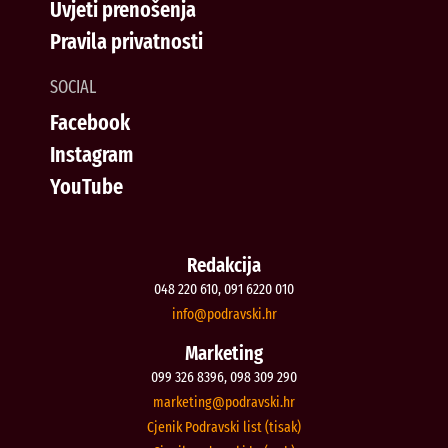
Uvjeti prenošenja
Pravila privatnosti
SOCIAL
Facebook
Instagram
YouTube
Redakcija
048 220 610, 091 6220 010
@ofni
rh.iksvardop
Marketing
099 326 8396, 098 309 290
@gnitekram
rh.iksvardop
Cjenik Podravski list (tisak)