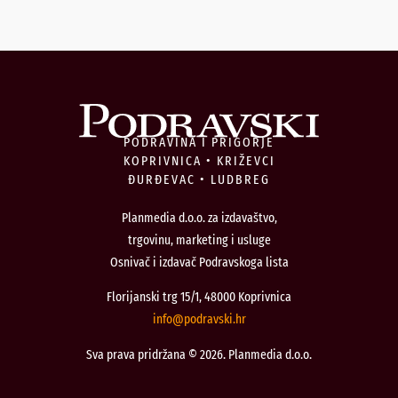
PODRAVINA I PRIGORJE
KOPRIVNICA • KRIŽEVCI
ĐURĐEVAC • LUDBREG
Planmedia d.o.o. za izdavaštvo,
trgovinu, marketing i usluge
Osnivač i izdavač Podravskoga lista
Florijanski trg 15/1, 48000 Koprivnica
@ofni
rh.iksvardop
Sva prava pridržana © 2026. Planmedia d.o.o.