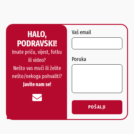
HALO,
Vaš email
PODRAVSKI!
Imate priču, vijest, fotku
Poruka
ili video?
Nešto vas muči ili želite
nešto/nekoga pohvaliti?
Javite nam se!
POŠALJI
Alternative: