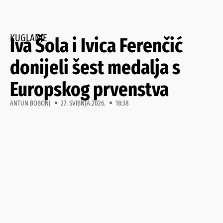
KUGLANJE
Iva Šola i Ivica Ferenčić
donijeli šest medalja s
Europskog prvenstva
ANTUN BOBONJ
27. SVIBNJA 2026.
18:38