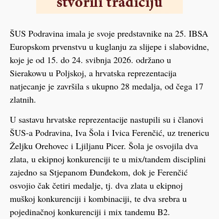
ŠUS Podravina imala je svoje predstavnike na 25. IBSA
Europskom prvenstvu u kuglanju za slijepe i slabovidne,
koje je od 15. do 24. svibnja 2026. održano u
Sierakowu u Poljskoj, a hrvatska reprezentacija
natjecanje je završila s ukupno 28 medalja, od čega 17
zlatnih.
U sastavu hrvatske reprezentacije nastupili su i članovi
ŠUS-a Podravina, Iva Šola i Ivica Ferenčić, uz trenericu
Željku Orehovec i Ljiljanu Picer. Šola je osvojila dva
zlata, u ekipnoj konkurenciji te u mix/tandem disciplini
zajedno sa Stjepanom Đunđekom, dok je Ferenčić
osvojio čak četiri medalje, tj. dva zlata u ekipnoj
muškoj konkurenciji i kombinaciji, te dva srebra u
pojedinačnoj konkurenciji i mix tandemu B2.