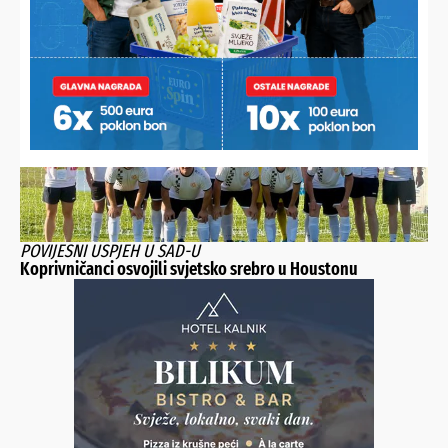
U LITVI OSVOJIO ZLATO
Koprivničanac novi europski prvak, digao 232,5 kilograma i
skinuo hrvatski rekord
POVIJESNI USPJEH U SAD-U
Koprivničanci osvojili svjetsko srebro u Houstonu