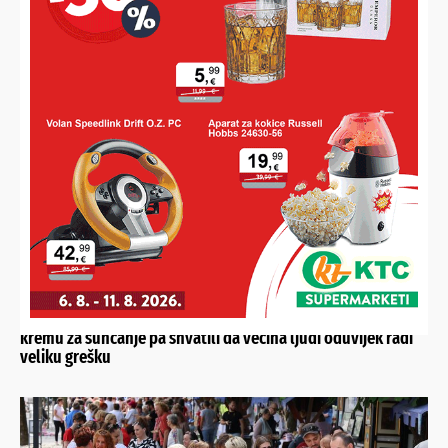
IZ KOPRIVNIČKIH VODA POTVRDILI
Opskrba za sada sigurna, ponašajte se odgovorno: “Ne
trošite vodu na vrtove, pranje vozila i bazene!”
SAVJETI DR. IVANE BARDEK
Pitali smo dermatologinju kako, kada i koliko često nanositi
kremu za sunčanje pa shvatili da većina ljudi oduvijek radi
veliku grešku