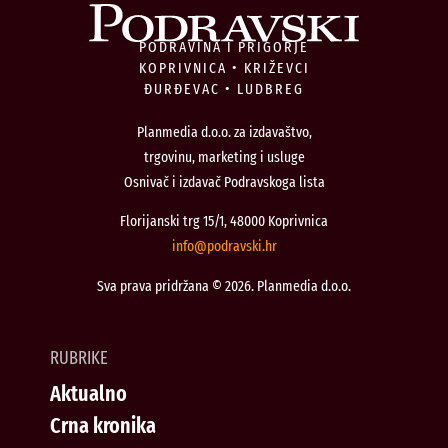
PODRAVINA I PRIGORJE
KOPRIVNICA • KRIŽEVCI
ĐURĐEVAC • LUDBREG
Planmedia d.o.o. za izdavaštvo,
trgovinu, marketing i usluge
Osnivač i izdavač Podravskoga lista
Florijanski trg 15/1, 48000 Koprivnica
@ofni
rh.iksvardop
Sva prava pridržana © 2026. Planmedia d.o.o.
RUBRIKE
Aktualno
Crna kronika