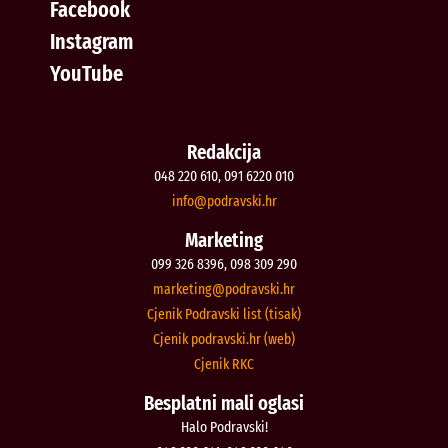
Facebook
Instagram
YouTube
Redakcija
048 220 610, 091 6220 010
@ofni
rh.iksvardop
Marketing
099 326 8396, 098 309 290
@gnitekram
rh.iksvardop
Cjenik Podravski list (tisak)
Cjenik podravski.hr (web)
Cjenik RKC
Besplatni mali oglasi
Halo Podravski!