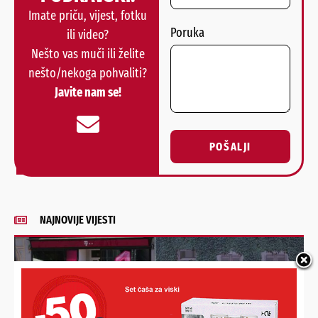
Imate priču, vijest, fotku
Poruka
ili video?
Nešto vas muči ili želite
nešto/nekoga pohvaliti?
Javite nam se!
POŠALJI
Alternative:
NAJNOVIJE VIJESTI