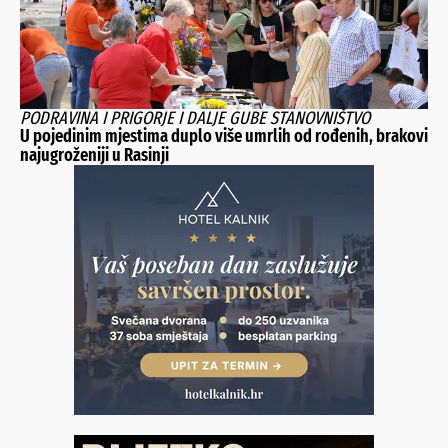
PODRAVINA I PRIGORJE I DALJE GUBE STANOVNIŠTVO
U pojedinim mjestima duplo više umrlih od rođenih, brakovi
najugroženiji u Rasinji